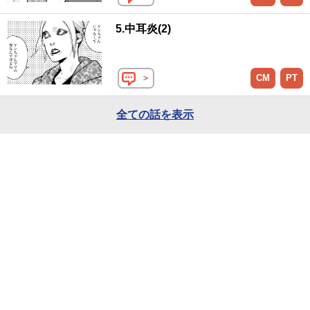
5.中耳炎(2)
＞
CM
PT
全ての話を表示