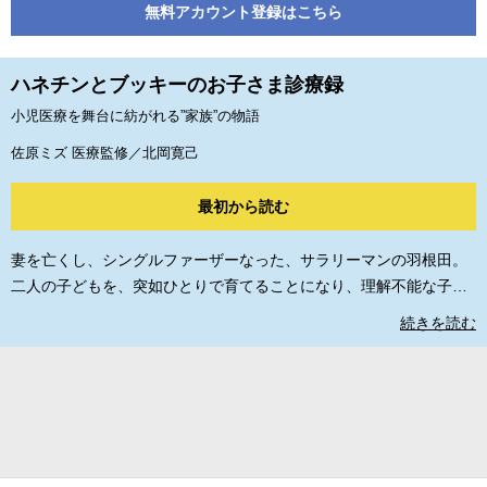
無料アカウント登録はこちら
ハネチンとブッキーのお子さま診療録
小児医療を舞台に紡がれる”家族”の物語
佐原ミズ 医療監修／北岡寛己
最初から読む
妻を亡くし、シングルファーザーなった、サラリーマンの羽根田。
二人の子どもを、突如ひとりで育てることになり、理解不能な子ど
もの一挙一動に、振り回される毎日を送っていた。ある日、電車内
続きを読む
で体調を崩した息子を救ったのは悪魔のようなメイクを施した若き
小児科医・琴吹だった――。小児医療を舞台に紡がれる親子のハー
トフル医療ストーリー！ ©佐原ミズ／コアミックス