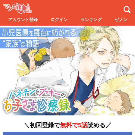
アカウント登録
ログイン
ランキング
ゼノン
＼初回登録で
無料で5話
読める／