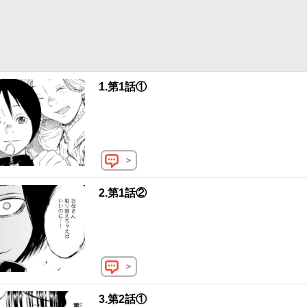
かけで、ふたりははじめて会話をするが…!? 究極の母性に取り憑かれた
コスリラー・サスペンス！ ©︎佐藤洋寿／コアミックス
1.第1話①
＞
2.第1話②
＞
3.第2話①