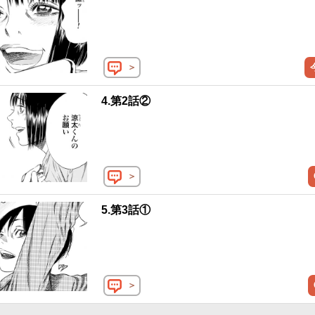
＞
4.第2話②
＞
5.第3話①
＞