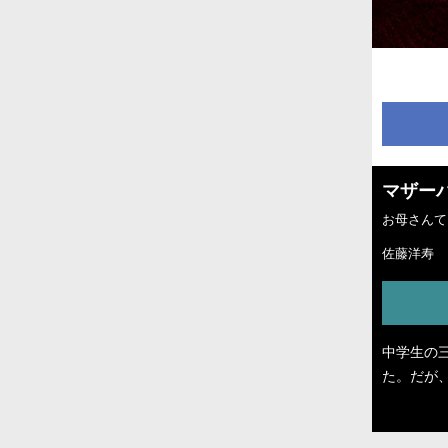
マザー
お母さんて
佐藤洋寿
中学生の
た。だが
な不思議
る自分の