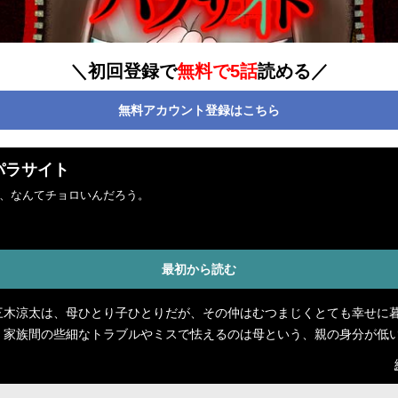
＼初回登録で
無料で5話
読める／
無料アカウント登録はこちら
パラサイト
、なんてチョロいんだろう。
最初から読む
三木涼太は、母ひとり子ひとりだが、その仲はむつまじくとても幸せに
、家族間の些細なトラブルやミスで怯えるのは母という、親の身分が低
な関係だった。一方、クラスメイトの笠井薫は過保護な親に辟易し、イ
性格は母親が悪いと考えていた。そんなある日、いつもの薫へのイジメ