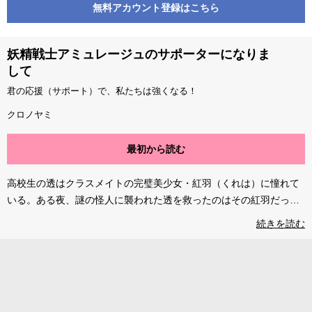
無料アカウント登録はこちら
妖精戦士アミュレージュのサポーターになりま
して
君の応援（サポート）で、私たちは強くなる！
クロノヤミ
最初から読む
高校生の透はクラスメイトの完璧美少女・紅羽（くれは）に憧れて
いる。ある夜、謎の怪人に襲われた透を救ったのはその紅羽だっ
た！ 実は彼女は世界を守る少女戦士のひとりで、透の護衛のために
続きを読む
ひとつ屋根の下で一緒に暮らすことになり…!? 最高に強くて可愛い
ヒロインたちとの、恋と戦いの日々が始まる!! ©︎クロノヤミ／コアミ
ックス