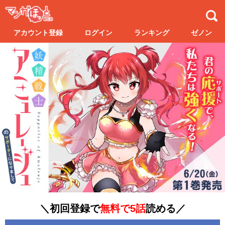
アカウント登録
ログイン
ランキング
ゼノン
＼初回登録で
無料で5話
読める／