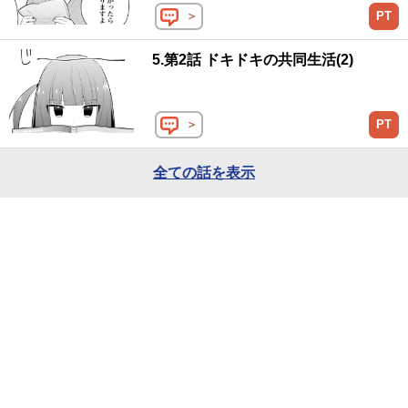
＞
PT
5.第2話 ドキドキの共同生活(2)
＞
PT
全ての話を表示