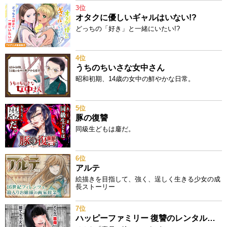
3位
オタクに優しいギャルはいない!?
どっちの「好き」と一緒にいたい!?
4位
うちのちいさな女中さん
昭和初期、14歳の女中の鮮やかな日常。
5位
豚の復讐
同級生どもは鏖だ。
6位
アルテ
絵描きを目指して、強く、逞しく生きる少女の成
長ストーリー
7位
ハッピーファミリー 復讐のレンタルお母さん