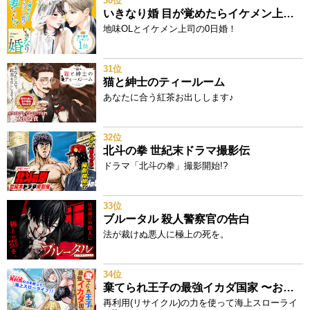
30位
いきなり婚 目が覚めたらイケメン上司の妻だった!?
地味OLとイケメン上司の0日婚！
31位
猫と紳士のティールーム
あなたに合う紅茶お出しします♪
32位
北斗の拳 世紀末ドラマ撮影伝
ドラマ「北斗の拳」撮影開始!?
33位
ブルータル 殺人警察官の告白
法が裁けぬ悪人に極上の死を。
34位
棄てられ王子の最強イカダ国家 〜お前はゴミだと追放されたので、無駄スキル【リサイクル】を使ってゴミ扱いされたモノたちで海上都市を築きます〜
再利用(リサイクル)の力を使って海上スローライ