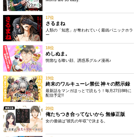
17位
さるまね
人類の「知恵」が奪われていく最凶パニックホラ
ー
18位
めしぬま。
恍惚なる喰い顔、誘惑系グルメ漫画♪
19位
終末のワルキューレ禁伝 神々の黙示録
最新話をマンガほっとで読もう！毎月27日8時に
配信予定!!
20位
俺たちつき合ってないから 無修正版
女の価値は“彼氏の年収”で決まる。