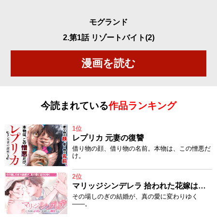
モグランド
2.第1話 リゾートバイト(2)
漫画を読む
今読まれている
作品ランキング
1位
レプリカ 元妻の復讐
借り物の顔、借り物の名前。本物は、この憎悪だ
け。
2位
マリッジシンデレラ 拾われた花嫁は一途な副社長に溺愛される
その場しのぎの結婚が、真の愛に変わりゆく
——。