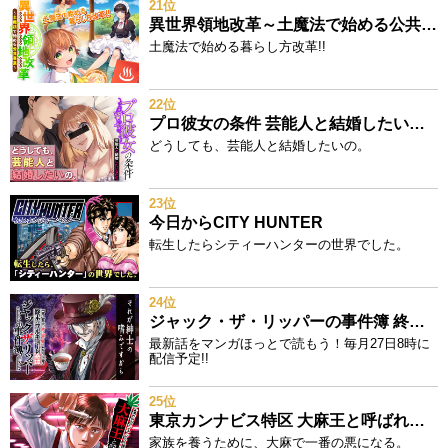
21位
異世界領地改革～土魔法で始める公共事業～
土魔法で始める暮らし方改革!!
22位
プロ彼女の条件 芸能人と結婚したい女たち
どうしても、芸能人と結婚したいの。
23位
今日からCITY HUNTER
転生したらシティーハンターの世界でした。
24位
ジャック・ザ・リッパーの事件簿 終末のワルキューレ奇譚
最新話をマンガほっとで読もう！毎月27日8時に
配信予定!!
25位
東京カンナビス特区 大麻王と呼ばれた男
家族を養うために、大麻で一番の悪になる。