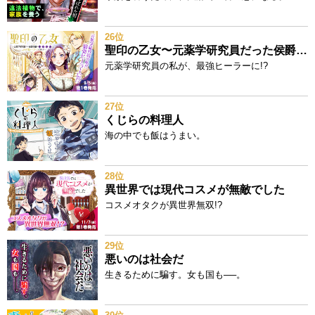
26位
聖印の乙女〜元薬学研究員だった侯爵令嬢は婚約辞退してハイヒーラーを目指します～
元薬学研究員の私が、最強ヒーラーに!?
27位
くじらの料理人
海の中でも飯はうまい。
28位
異世界では現代コスメが無敵でした
コスメオタクが異世界無双!?
29位
悪いのは社会だ
生きるために騙す。女も国も──。