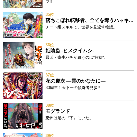
フ!!
35位
落ちこぼれ転移者、全てを奪うハッキングスキルで最強に成り上がる ～最強ステータスも最強スキルも、触れただけで俺のものです～
チート級スキルで、世界を見返す物語。
36位
姫喰蟲 -ヒメクイムシ-
最凶・寄生バチが狙うのは“妊婦“。
37位
花の慶次 ―雲のかなたに―
30周年！天下一の傾奇者見参!!
38位
モグランド
恐怖は足の『下』にいた。
39位