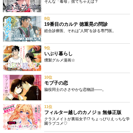
そんな「毒母」捨てちゃえば？
8位
19番目のカルテ 徳重晃の問診
総合診療医、それは”人間”を診る専門医。
9位
いぶり暮らし
燻製グルメ漫画☆
10位
モブ子の恋
脇役同士のささやかな恋物語――。
11位
フィルター越しのカノジョ 無修正版
クラスメイトが裏垢女子!? ちょっぴりえっちな学
園ラブコメ♡