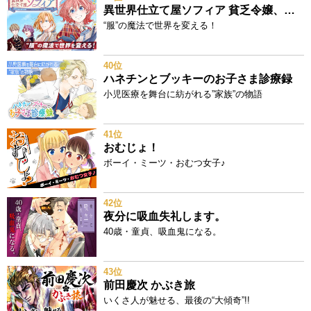
異世界仕立て屋ソフィア 貧乏令嬢、現代知識で服を作ってみんなの暮らしを豊かにします
“服”の魔法で世界を変える！
40位
ハネチンとブッキーのお子さま診療録
小児医療を舞台に紡がれる”家族”の物語
41位
おむじょ！
ボーイ・ミーツ・おむつ女子♪
42位
夜分に吸血失礼します。
40歳・童貞、吸血鬼になる。
43位
前田慶次 かぶき旅
いくさ人が魅せる、最後の“大傾奇”!!