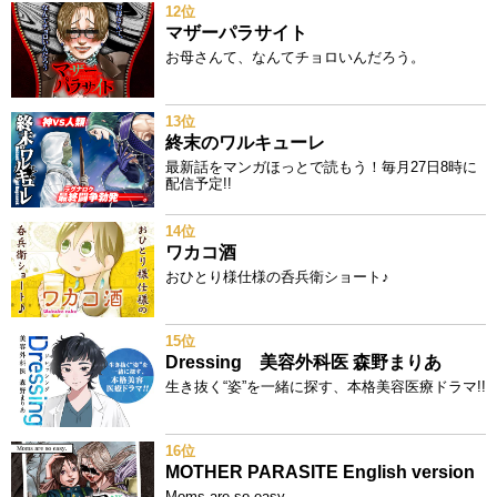
12位
マザーパラサイト
お母さんて、なんてチョロいんだろう。
13位
終末のワルキューレ
最新話をマンガほっとで読もう！毎月27日8時に
配信予定!!
14位
ワカコ酒
おひとり様仕様の呑兵衛ショート♪
15位
Dressing 美容外科医 森野まりあ
生き抜く“姿”を一緒に探す、本格美容医療ドラマ!!
16位
MOTHER PARASITE English version
Moms are so easy.