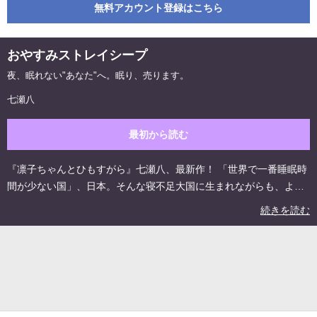
無料アカウント登録はこちら
おやすみストレイシープ
夜、眠れない"あなた"へ。眠り、売ります。
七瀬八
最初から読む
『凛子ちゃんとひもすがら』七瀬八、最新作！ 「世界で一番睡眠時
間が少ない国」、日本。そんな寝不足大国に生まれながらも、よく
眠り自堕落な生活を過ごす主人公・諸星真夜はある日、携帯に見覚
続きを読む
えのない「睡眠売買アプリ」が入っているのを発見する。疑い半分
で使用してみる真夜だったが、なんと実際に睡眠を売り、お金を稼
ぐことができ…!? これは、いつまでも明けない深い夜に、明日を灯
す物語──。 ©︎七瀬八／コアミックス