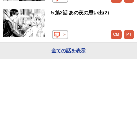
5.第2話 あの夜の思い出(2)
＞
CM
PT
全ての話を表示