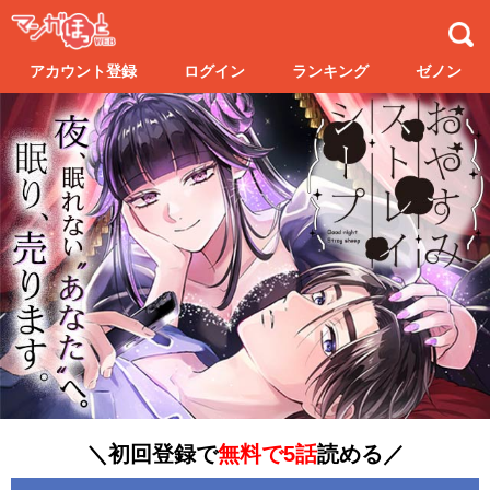
アカウント登録
ログイン
ランキング
ゼノン
＼初回登録で
無料で5話
読める／