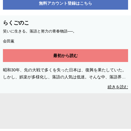
無料アカウント登録はこちら
らくごのこ
笑いに生きる。落語と努力の青春物語──。
会田薫
最初から読む
昭和30年、先の大戦で多くを失った日本は、復興を果たしていた。
しかし、娯楽が多様化し、落語の人気は低迷。そんな中、落語界に
彗星のごとく現れた美男子・花乃家梅の丞。彼を見るため寄席は連
続きを読む
日満員御礼。お客に席亭…いつもちやほやされる梅の丞だったのだ
が、彼には落語家として唯一足りないものがあった…。〝才能がな
い〟のに高座に立ち続ける少年、〝才能がある〟のに高座に上がれ
ない少女。 これは〝笑い〟に命を懸け、才能と伝統の荒波を生き抜
く、ふたりの青春物語。 ©会田薫／コアミックス