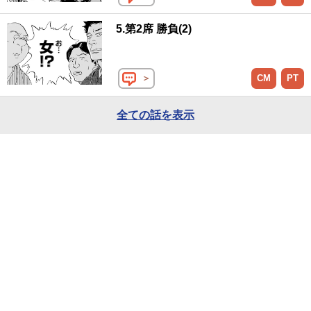
5.第2席 勝負(2)
＞
CM
PT
全ての話を表示