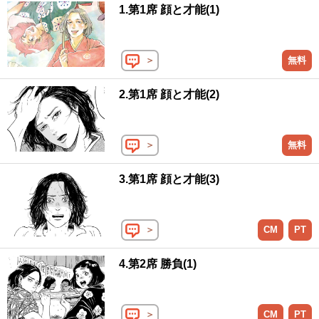
1.第1席 顔と才能(1)
＞
無料
2.第1席 顔と才能(2)
＞
無料
3.第1席 顔と才能(3)
＞
CM
PT
4.第2席 勝負(1)
＞
CM
PT