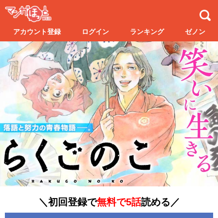
アカウント登録
ログイン
ランキング
ゼノン
＼初回登録で
無料で5話
読める／