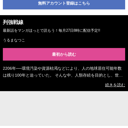
無料アカウント登録はこちら
列強戦線
最新話をマンガほっとで読もう！毎月27日8時に配信予定!!
うるまなつこ
最初から読む
2206年──環境汚染や資源枯渇などにより、人の地球居住可能年数
は残り100年と迫っていた。 そんな中、人類存続を目的とし、世界
人口を減らすため、滅亡させる国を選ぶ戦争『亡国決定戦』の開催
続きを読む
が決まる‼︎ 国を代表として戦うのは、人ならざる異能を持ち、最強
と謳われし少年少女たち。国家の存亡を背負った英雄たちのトーナ
メント『亡国決定戦』開戦─‼︎ ©うるまなつこ／コアミックス