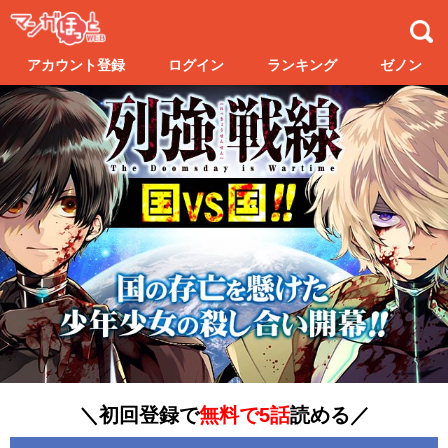
アカウント登録
ログイン
ランキング
ゼノン
＼初回登録で
無料で5話
読める／