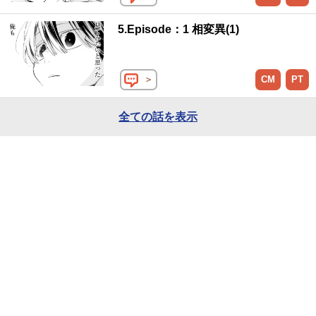
5.Episode：1 相変異(1)
＞
CM
PT
全ての話を表示