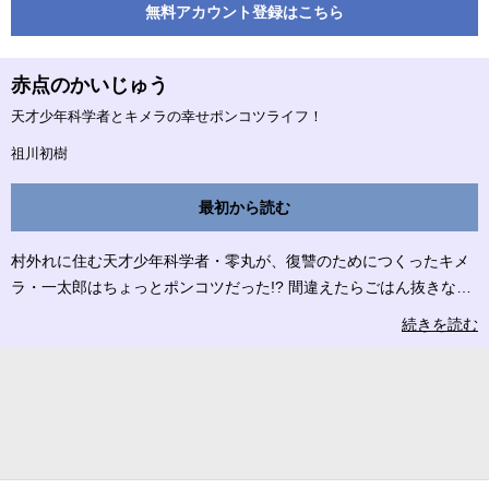
無料アカウント登録はこちら
赤点のかいじゅう
天才少年科学者とキメラの幸せポンコツライフ！
祖川初樹
最初から読む
村外れに住む天才少年科学者・零丸が、復讐のためにつくったキメ
ラ・一太郎はちょっとポンコツだった!? 間違えたらごはん抜きな、
一太郎のほのぼのテスト生活！ ©祖川初樹／コアミックス
続きを読む