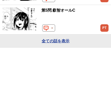
第5問.叡智オールC
＞
PT
全ての話を表示