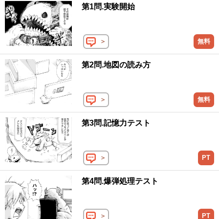
第1問.実験開始
＞
無料
第2問.地図の読み方
＞
無料
第3問.記憶力テスト
＞
PT
第4問.爆弾処理テスト
＞
PT