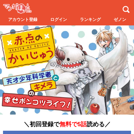
アカウント登録
ログイン
ランキング
ゼノン
＼初回登録で
無料で5話
読める／