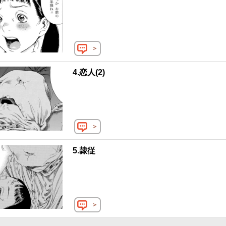
＞
4.恋人(2)
＞
5.隷従
＞