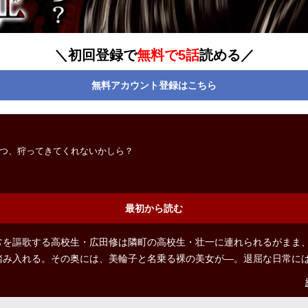
＼初回登録で
無料で5話
読める／
無料アカウント登録はこちら
つ、狩ってきてくれないかしら？
最初から読む
常を謳歌する高校生・広田修は隣町の高校生・壮一に連れられるがまま
踏み入れる。その奥には、美輪子と名乗る裸の美女が―。退屈な日常に
ない。ダーク・サスペンスが幕を開ける…!! ©佐藤洋寿／コアミックス