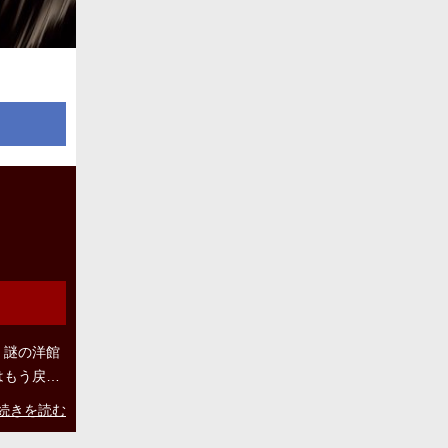
、謎の洋館
はもう戻れ
続きを読む