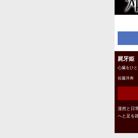
屍牙姫
心臓をひと
佐藤洋寿
漫然と日
へと足を