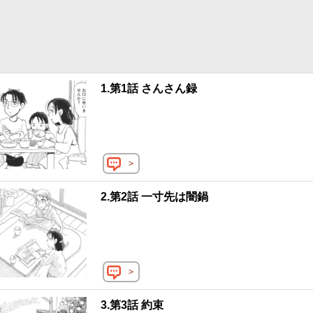
1.第1話 さんさん録
＞
2.第2話 一寸先は闇鍋
＞
3.第3話 約束