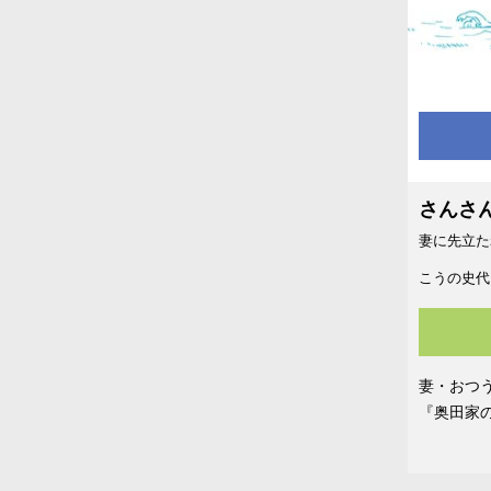
さんさ
妻に先立た
こうの史代
妻・おつ
『奥田家
た。 「わたしの愛したすべてが どうかあなたに力を貸してくれますように」 息子家族の主