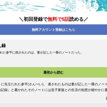
＼初回登録で
無料で5話
読める／
無料アカウント登録はこちら
ん録
れた参平に残されたのは、妻が記した一冊のノートだった。
最初から読む
うに先立たれた参平(さんぺい)。 遺されたものは妻が記した一冊のノー
の記録』と書かれたそのノートには息子家族との生活の知恵が細やかに
夫として、男やもめ参平の第二の人生が始まる！ ©こうの史代／コアミックス