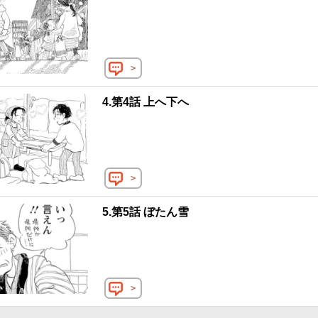
＞
4.第4話 上へ下へ
＞
5.第5話 ぼたん雪
＞