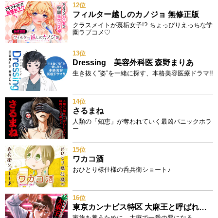
12位
フィルター越しのカノジョ 無修正版
クラスメイトが裏垢女子!? ちょっぴりえっちな学
園ラブコメ♡
13位
Dressing 美容外科医 森野まりあ
生き抜く“姿”を一緒に探す、本格美容医療ドラマ!!
14位
さるまね
人類の「知恵」が奪われていく最凶パニックホラ
ー
15位
ワカコ酒
おひとり様仕様の呑兵衛ショート♪
16位
東京カンナビス特区 大麻王と呼ばれた男
家族を養うために、大麻で一番の悪になる。