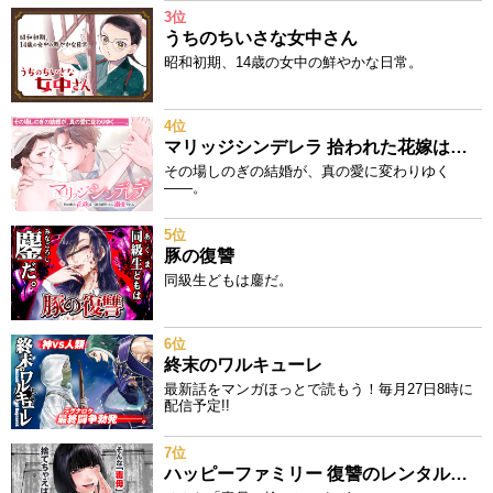
3位
うちのちいさな女中さん
昭和初期、14歳の女中の鮮やかな日常。
4位
マリッジシンデレラ 拾われた花嫁は一途な副社長に溺愛される
その場しのぎの結婚が、真の愛に変わりゆく
——。
5位
豚の復讐
同級生どもは鏖だ。
6位
終末のワルキューレ
最新話をマンガほっとで読もう！毎月27日8時に
配信予定!!
7位
ハッピーファミリー 復讐のレンタルお母さん