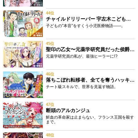
44位
チャイルドリリーバー 宇左木こども病院の時田さん
子どもの"本音"をすくう小児医療物語——。
45位
聖印の乙女〜元薬学研究員だった侯爵令嬢は婚約辞退してハイヒーラーを目指します～
元薬学研究員の私が、最強ヒーラーに!?
46位
落ちこぼれ転移者、全てを奪うハッキングスキルで最強に成り上がる ～最強ステータスも最強スキルも、触れただけで俺のものです～
チート級スキルで、世界を見返す物語。
47位
断頭のアルカンジュ
鮮血の革命家は止まらない、フランス王国を殺す
まで。
48位