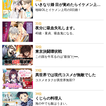
30位
いきなり婚 目が覚めたらイケメン上司の妻だった!?
地味OLとイケメン上司の0日婚！
31位
夜分に吸血失礼します。
40歳・童貞、吸血鬼になる。
32位
東京決闘環状戦
この国を牛耳るのは“最強”だ━━。
33位
異世界では現代コスメが無敵でした
コスメオタクが異世界無双!?
34位
くじらの料理人
海の中でも飯はうまい。