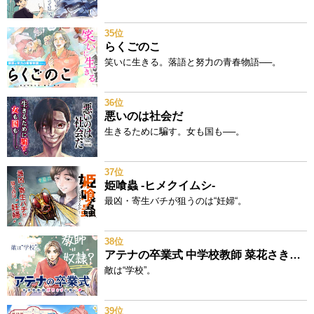
35位
らくごのこ
笑いに生きる。落語と努力の青春物語──。
36位
悪いのは社会だ
生きるために騙す。女も国も──。
37位
姫喰蟲 -ヒメクイムシ-
最凶・寄生バチが狙うのは“妊婦“。
38位
アテナの卒業式 中学校教師 菜花さきの戦い
敵は“学校”。
39位