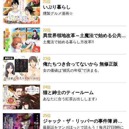
21位
いぶり暮らし
燻製グルメ漫画☆
22位
異世界領地改革～土魔法で始める公共事業～
土魔法で始める暮らし方改革!!
23位
俺たちつき合ってないから 無修正版
女の価値は“彼氏の年収”で決まる。
24位
猫と紳士のティールーム
あなたに合う紅茶お出しします♪
25位
ジャック・ザ・リッパーの事件簿 終末のワルキューレ奇譚
最新話をマンガほっとで読もう！毎月27日8時に