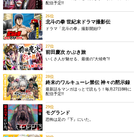
配信予定!!
26位
北斗の拳 世紀末ドラマ撮影伝
ドラマ「北斗の拳」撮影開始!?
27位
前田慶次 かぶき旅
いくさ人が魅せる、最後の“大傾奇”!!
28位
終末のワルキューレ禁伝 神々の黙示録
最新話をマンガほっとで読もう！毎月27日8時に
配信予定!!
29位
モグランド
恐怖は足の『下』にいた。