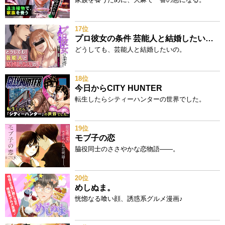
17位
プロ彼女の条件 芸能人と結婚したい女たち
どうしても、芸能人と結婚したいの。
18位
今日からCITY HUNTER
転生したらシティーハンターの世界でした。
19位
モブ子の恋
脇役同士のささやかな恋物語――。
20位
めしぬま。
恍惚なる喰い顔、誘惑系グルメ漫画♪