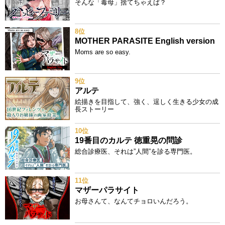
そんな「毒母」捨てちゃえば？
8位
MOTHER PARASITE English version
Moms are so easy.
9位
アルテ
絵描きを目指して、強く、逞しく生きる少女の成
長ストーリー
10位
19番目のカルテ 徳重晃の問診
総合診療医、それは”人間”を診る専門医。
11位
マザーパラサイト
お母さんて、なんてチョロいんだろう。