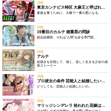
12位
東京カンナビス特区 大麻王と呼ばれた男
家族を養うために、大麻で一番の悪になる。
13位
19番目のカルテ 徳重晃の問診
総合診療医、それは”人間”を診る専門医。
14位
アルテ
絵描きを目指して、強く、逞しく生きる少女の成
長ストーリー
15位
プロ彼女の条件 芸能人と結婚したい女たち
どうしても、芸能人と結婚したいの。
16位
マリッジシンデレラ 拾われた花嫁は一途な副社長に溺愛される
その場しのぎの結婚が、真の愛に変わりゆく