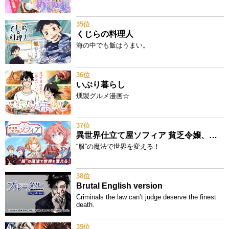
35位
くじらの料理人
海の中でも飯はうまい。
36位
いぶり暮らし
燻製グルメ漫画☆
37位
異世界仕立て屋ソフィア 貧乏令嬢、現代知識で服を作ってみんなの暮らしを豊かにします
“服”の魔法で世界を変える！
38位
Brutal English version
Criminals the law can’t judge deserve the finest
death.
39位