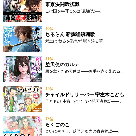
東京決闘環状戦
この国を牛耳るのは“最強”だ━━。
40位
ちるらん 新撰組鎮魂歌
武士は 散るを恐れず 咲き誇る華
41位
堕天使のカルテ
悪を裁くため天使は——両手を赤く染める。
42位
チャイルドリリーバー 宇左木こども病院の時田さん
子どもの"本音"をすくう小児医療物語——。
43位
らくごのこ
笑いに生きる。落語と努力の青春物語──。