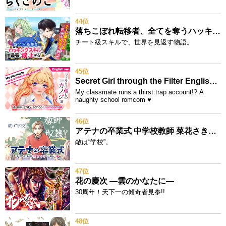
44位
落ちこぼれ転移者、全てを奪うハッキングスキルで最強に成り上がる ～最強ステータスも最強スキルも、触れただけで俺のものです～
チート級スキルで、世界を見返す物語。
45位
Secret Girl through the Filter English version
My classmate runs a thirst trap account!? A
naughty school romcom ♥
46位
アテナの卒業式 中学校教師 菜花さきの戦い
敵は“学校”。
47位
花の慶次 ―雲のかなたに―
30周年！天下一の傾奇者見参!!
48位