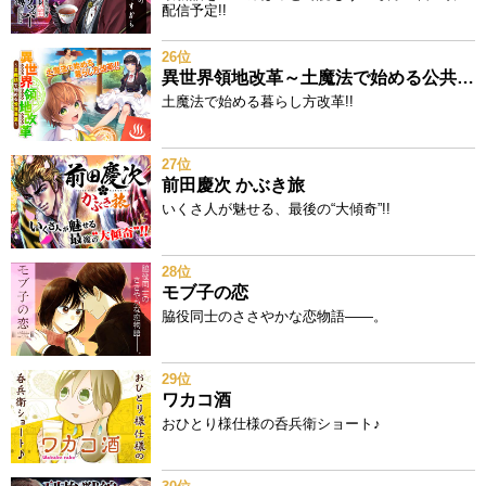
配信予定!!
26位
異世界領地改革～土魔法で始める公共事業～
土魔法で始める暮らし方改革!!
27位
前田慶次 かぶき旅
いくさ人が魅せる、最後の“大傾奇”!!
28位
モブ子の恋
脇役同士のささやかな恋物語――。
29位
ワカコ酒
おひとり様仕様の呑兵衛ショート♪