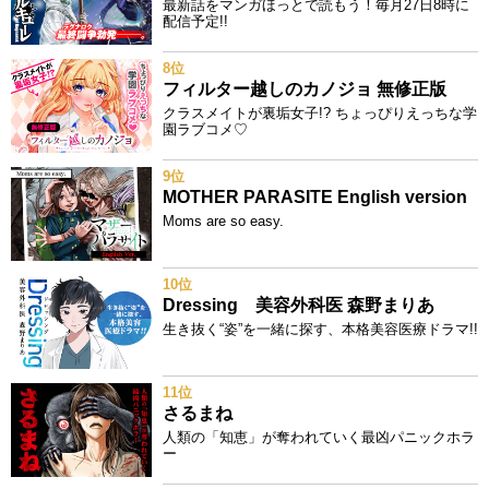
最新話をマンガほっとで読もう！毎月27日8時に
配信予定!!
8位
フィルター越しのカノジョ 無修正版
クラスメイトが裏垢女子!? ちょっぴりえっちな学
園ラブコメ♡
9位
MOTHER PARASITE English version
Moms are so easy.
10位
Dressing 美容外科医 森野まりあ
生き抜く“姿”を一緒に探す、本格美容医療ドラマ!!
11位
さるまね
人類の「知恵」が奪われていく最凶パニックホラ
ー