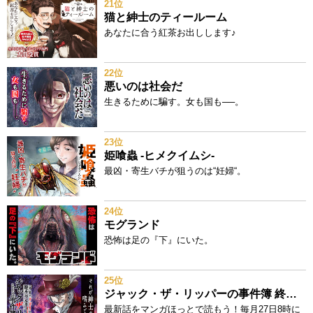
21位
猫と紳士のティールーム
あなたに合う紅茶お出しします♪
22位
悪いのは社会だ
生きるために騙す。女も国も──。
23位
姫喰蟲 -ヒメクイムシ-
最凶・寄生バチが狙うのは“妊婦“。
24位
モグランド
恐怖は足の『下』にいた。
25位
ジャック・ザ・リッパーの事件簿 終末のワルキューレ奇譚
最新話をマンガほっとで読もう！毎月27日8時に