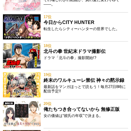
——。
17位
今日からCITY HUNTER
転生したらシティーハンターの世界でした。
18位
北斗の拳 世紀末ドラマ撮影伝
ドラマ「北斗の拳」撮影開始!?
19位
終末のワルキューレ禁伝 神々の黙示録
最新話をマンガほっとで読もう！毎月27日8時に
配信予定!!
20位
俺たちつき合ってないから 無修正版
女の価値は“彼氏の年収”で決まる。