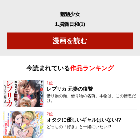
魍魎少女
1.脳髄日和(1)
漫画を読む
今読まれている
作品ランキング
1位
レプリカ 元妻の復讐
借り物の顔、借り物の名前。本物は、この憎悪だ
け。
2位
オタクに優しいギャルはいない!?
どっちの「好き」と一緒にいたい!?