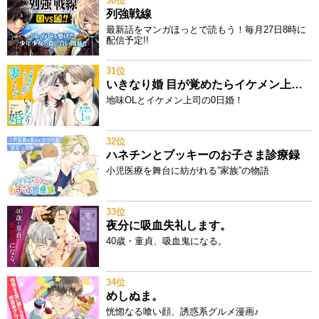
30位
列強戦線
最新話をマンガほっとで読もう！毎月27日8時に
配信予定!!
31位
いきなり婚 目が覚めたらイケメン上司の妻だった!?
地味OLとイケメン上司の0日婚！
32位
ハネチンとブッキーのお子さま診療録
小児医療を舞台に紡がれる”家族”の物語
33位
夜分に吸血失礼します。
40歳・童貞、吸血鬼になる。
34位
めしぬま。
恍惚なる喰い顔、誘惑系グルメ漫画♪