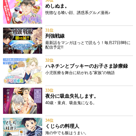
30位
めしぬま。
恍惚なる喰い顔、誘惑系グルメ漫画♪
31位
列強戦線
最新話をマンガほっとで読もう！毎月27日8時に
配信予定!!
32位
ハネチンとブッキーのお子さま診療録
小児医療を舞台に紡がれる”家族”の物語
33位
夜分に吸血失礼します。
40歳・童貞、吸血鬼になる。
34位
くじらの料理人
海の中でも飯はうまい。