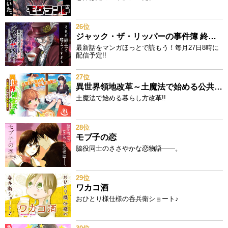
26位
ジャック・ザ・リッパーの事件簿 終末のワルキューレ奇譚
最新話をマンガほっとで読もう！毎月27日8時に
配信予定!!
27位
異世界領地改革～土魔法で始める公共事業～
土魔法で始める暮らし方改革!!
28位
モブ子の恋
脇役同士のささやかな恋物語――。
29位
ワカコ酒
おひとり様仕様の呑兵衛ショート♪