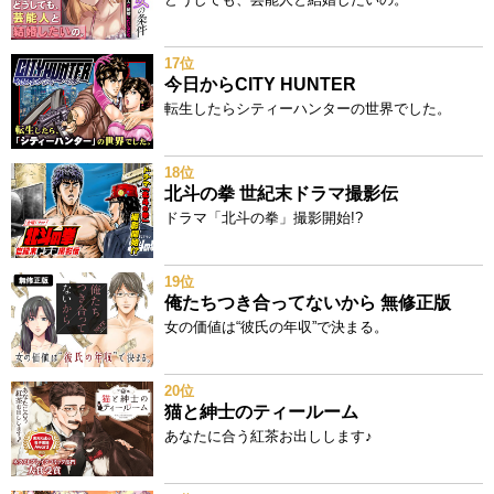
17位
今日からCITY HUNTER
転生したらシティーハンターの世界でした。
18位
北斗の拳 世紀末ドラマ撮影伝
ドラマ「北斗の拳」撮影開始!?
19位
俺たちつき合ってないから 無修正版
女の価値は“彼氏の年収”で決まる。
20位
猫と紳士のティールーム
あなたに合う紅茶お出しします♪