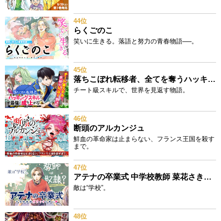
44位
らくごのこ
笑いに生きる。落語と努力の青春物語──。
45位
落ちこぼれ転移者、全てを奪うハッキングスキルで最強に成り上がる ～最強ステータスも最強スキルも、触れただけで俺のものです～
チート級スキルで、世界を見返す物語。
46位
断頭のアルカンジュ
鮮血の革命家は止まらない、フランス王国を殺す
まで。
47位
アテナの卒業式 中学校教師 菜花さきの戦い
敵は“学校”。
48位