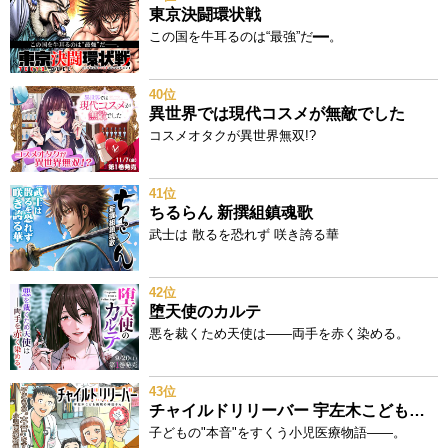
東京決闘環状戦
この国を牛耳るのは“最強”だ━━。
40位
異世界では現代コスメが無敵でした
コスメオタクが異世界無双!?
41位
ちるらん 新撰組鎮魂歌
武士は 散るを恐れず 咲き誇る華
42位
堕天使のカルテ
悪を裁くため天使は——両手を赤く染める。
43位
チャイルドリリーバー 宇左木こども病院の時田さん
子どもの"本音"をすくう小児医療物語——。