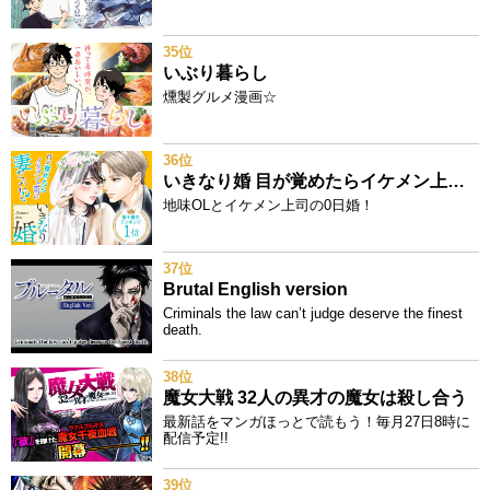
35位
いぶり暮らし
燻製グルメ漫画☆
36位
いきなり婚 目が覚めたらイケメン上司の妻だった!?
地味OLとイケメン上司の0日婚！
37位
Brutal English version
Criminals the law can’t judge deserve the finest
death.
38位
魔女大戦 32人の異才の魔女は殺し合う
最新話をマンガほっとで読もう！毎月27日8時に
配信予定!!
39位