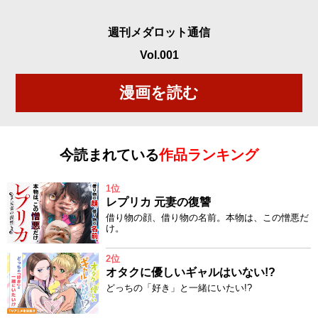
週刊メダロット通信
Vol.001
漫画を読む
今読まれている
作品ランキング
1位
レプリカ 元妻の復讐
借り物の顔、借り物の名前。本物は、この憎悪だ
け。
2位
オタクに優しいギャルはいない!?
どっちの「好き」と一緒にいたい!?