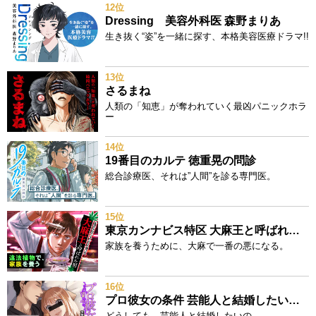
12位
Dressing 美容外科医 森野まりあ
生き抜く“姿”を一緒に探す、本格美容医療ドラマ!!
13位
さるまね
人類の「知恵」が奪われていく最凶パニックホラ
ー
14位
19番目のカルテ 徳重晃の問診
総合診療医、それは”人間”を診る専門医。
15位
東京カンナビス特区 大麻王と呼ばれた男
家族を養うために、大麻で一番の悪になる。
16位
プロ彼女の条件 芸能人と結婚したい女たち
どうしても、芸能人と結婚したいの。