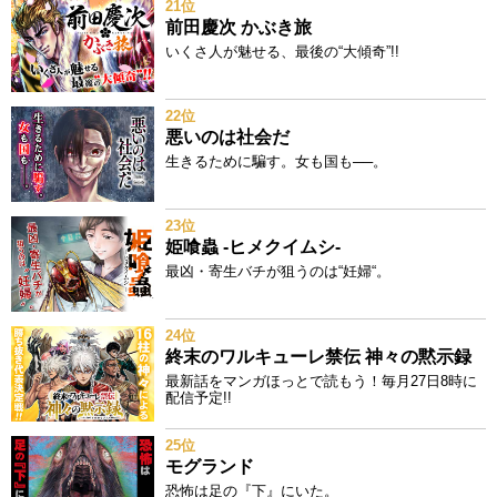
21位
前田慶次 かぶき旅
いくさ人が魅せる、最後の“大傾奇”!!
22位
悪いのは社会だ
生きるために騙す。女も国も──。
23位
姫喰蟲 -ヒメクイムシ-
最凶・寄生バチが狙うのは“妊婦“。
24位
終末のワルキューレ禁伝 神々の黙示録
最新話をマンガほっとで読もう！毎月27日8時に
配信予定!!
25位
モグランド
恐怖は足の『下』にいた。