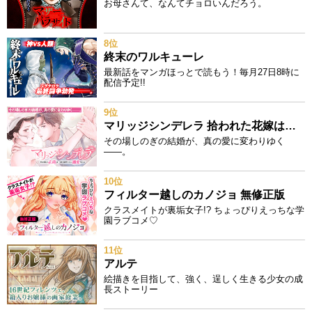
お母さんて、なんてチョロいんだろう。
8位
終末のワルキューレ
最新話をマンガほっとで読もう！毎月27日8時に
配信予定!!
9位
マリッジシンデレラ 拾われた花嫁は一途な副社長に溺愛される
その場しのぎの結婚が、真の愛に変わりゆく
——。
10位
フィルター越しのカノジョ 無修正版
クラスメイトが裏垢女子!? ちょっぴりえっちな学
園ラブコメ♡
11位
アルテ
絵描きを目指して、強く、逞しく生きる少女の成
長ストーリー