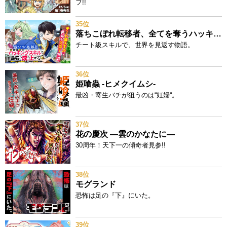
フ!!
35位
落ちこぼれ転移者、全てを奪うハッキングスキルで最強に成り上がる ～最強ステータスも最強スキルも、触れただけで俺のものです～
チート級スキルで、世界を見返す物語。
36位
姫喰蟲 -ヒメクイムシ-
最凶・寄生バチが狙うのは“妊婦“。
37位
花の慶次 ―雲のかなたに―
30周年！天下一の傾奇者見参!!
38位
モグランド
恐怖は足の『下』にいた。
39位