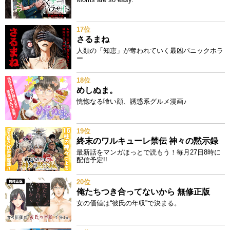
17位
さるまね
人類の「知恵」が奪われていく最凶パニックホラ
ー
18位
めしぬま。
恍惚なる喰い顔、誘惑系グルメ漫画♪
19位
終末のワルキューレ禁伝 神々の黙示録
最新話をマンガほっとで読もう！毎月27日8時に
配信予定!!
20位
俺たちつき合ってないから 無修正版
女の価値は“彼氏の年収”で決まる。