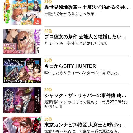
21位
異世界領地改革～土魔法で始める公共事業～
土魔法で始める暮らし方改革!!
22位
プロ彼女の条件 芸能人と結婚したい女たち
どうしても、芸能人と結婚したいの。
23位
今日からCITY HUNTER
転生したらシティーハンターの世界でした。
24位
ジャック・ザ・リッパーの事件簿 終末のワルキューレ奇譚
最新話をマンガほっとで読もう！毎月27日8時に
配信予定!!
25位
東京カンナビス特区 大麻王と呼ばれた男
家族を養うために、大麻で一番の悪になる。