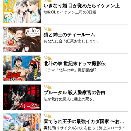
30位
いきなり婚 目が覚めたらイケメン上司の妻だった!?
地味OLとイケメン上司の0日婚！
31位
猫と紳士のティールーム
あなたに合う紅茶お出しします♪
32位
北斗の拳 世紀末ドラマ撮影伝
ドラマ「北斗の拳」撮影開始!?
33位
ブルータル 殺人警察官の告白
法が裁けぬ悪人に極上の死を。
34位
棄てられ王子の最強イカダ国家 〜お前はゴミだと追放されたので、無駄スキル【リサイクル】を使ってゴミ扱いされたモノたちで海上都市を築きます〜
再利用(リサイクル)の力を使って海上スローライ