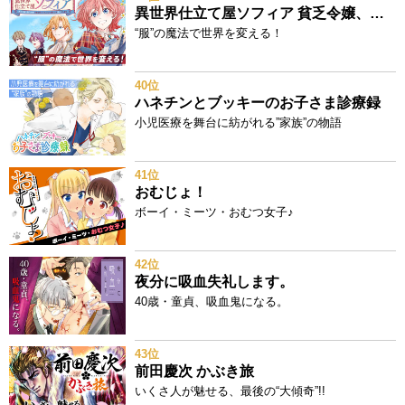
異世界仕立て屋ソフィア 貧乏令嬢、現代知識で服を作ってみんなの暮らしを豊かにします
“服”の魔法で世界を変える！
40位
ハネチンとブッキーのお子さま診療録
小児医療を舞台に紡がれる”家族”の物語
41位
おむじょ！
ボーイ・ミーツ・おむつ女子♪
42位
夜分に吸血失礼します。
40歳・童貞、吸血鬼になる。
43位
前田慶次 かぶき旅
いくさ人が魅せる、最後の“大傾奇”!!