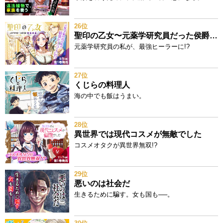
26位
聖印の乙女〜元薬学研究員だった侯爵令嬢は婚約辞退してハイヒーラーを目指します～
元薬学研究員の私が、最強ヒーラーに!?
27位
くじらの料理人
海の中でも飯はうまい。
28位
異世界では現代コスメが無敵でした
コスメオタクが異世界無双!?
29位
悪いのは社会だ
生きるために騙す。女も国も──。