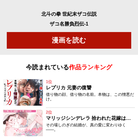
北斗の拳 世紀末ザコ伝説
ザコ名勝負烈伝-1
漫画を読む
今読まれている
作品ランキング
1位
レプリカ 元妻の復讐
借り物の顔、借り物の名前。本物は、この憎悪だ
け。
2位
マリッジシンデレラ 拾われた花嫁は一途な副社長に溺愛される
その場しのぎの結婚が、真の愛に変わりゆく
——。