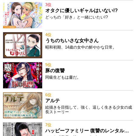
3位
オタクに優しいギャルはいない!?
どっちの「好き」と一緒にいたい!?
4位
うちのちいさな女中さん
昭和初期、14歳の女中の鮮やかな日常。
5位
豚の復讐
同級生どもは鏖だ。
6位
アルテ
絵描きを目指して、強く、逞しく生きる少女の成
長ストーリー
7位
ハッピーファミリー 復讐のレンタルお母さん