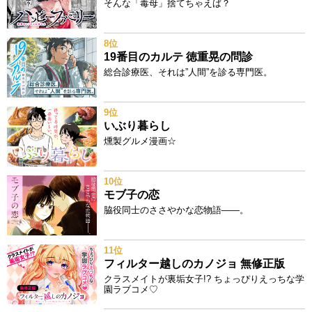
そんな「毒母」捨てちゃえば？
8位
19番目のカルテ 徳重晃の問診
総合診療医、それは”人間”を診る専門医。
9位
いぶり暮らし
燻製グルメ漫画☆
10位
モブ子の恋
脇役同士のささやかな恋物語――。
11位
フィルター越しのカノジョ 無修正版
クラスメイトが裏垢女子!? ちょっぴりえっちな学
園ラブコメ♡