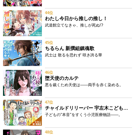
44位
わたし今日から推しの推し！
武道館立てなきゃ、推しが死ぬ!?
45位
ちるらん 新撰組鎮魂歌
武士は 散るを恐れず 咲き誇る華
46位
堕天使のカルテ
悪を裁くため天使は——両手を赤く染める。
47位
チャイルドリリーバー 宇左木こども病院の時田さん
子どもの"本音"をすくう小児医療物語——。
48位