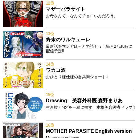
12位
マザーパラサイト
お母さんて、なんてチョロいんだろう。
13位
終末のワルキューレ
最新話をマンガほっとで読もう！毎月27日8時に
配信予定!!
14位
ワカコ酒
おひとり様仕様の呑兵衛ショート♪
15位
Dressing 美容外科医 森野まりあ
生き抜く“姿”を一緒に探す、本格美容医療ドラマ!!
16位
MOTHER PARASITE English version
Moms are so easy.