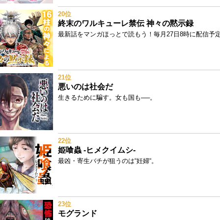
20位
終末のワルキューレ禁伝 神々の黙示録
最新話をマンガほっとで読もう！毎月27日8時に配信予定!
21位
悪いのは社会だ
生きるために騙す。女も国も──。
22位
姫喰蟲 -ヒメクイムシ-
最凶・寄生バチが狙うのは“妊婦“。
23位
モグランド