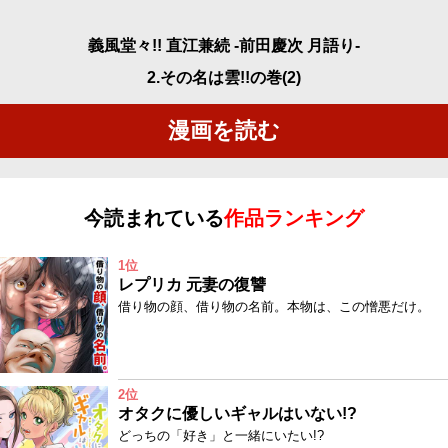
義風堂々!! 直江兼続 -前田慶次 月語り-
2.その名は雲!!の巻(2)
漫画を読む
今読まれている
作品ランキング
1位
レプリカ 元妻の復讐
借り物の顔、借り物の名前。本物は、この憎悪だけ。
2位
オタクに優しいギャルはいない!?
どっちの「好き」と一緒にいたい!?