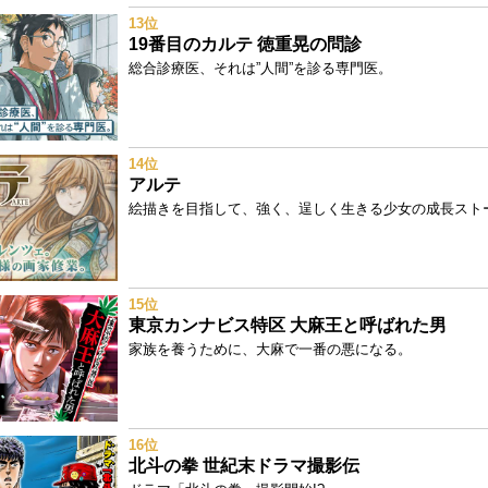
13位
19番目のカルテ 徳重晃の問診
総合診療医、それは”人間”を診る専門医。
14位
アルテ
絵描きを目指して、強く、逞しく生きる少女の成長スト
15位
東京カンナビス特区 大麻王と呼ばれた男
家族を養うために、大麻で一番の悪になる。
16位
北斗の拳 世紀末ドラマ撮影伝