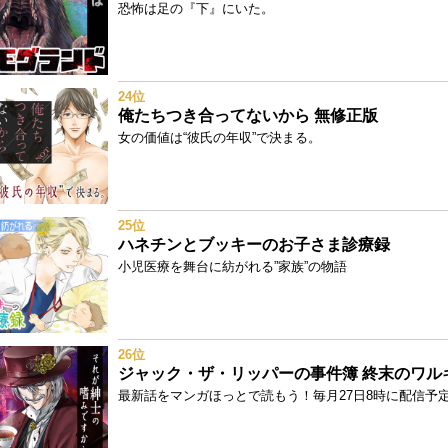
恐怖は足の『下』にいた。
24位
俺たちつき合ってないから 無修正版
女の価値は“彼氏の年収”で決まる。
25位
ハネチンとブッキーのお子さま診療録
小児医療を舞台に紡がれる”家族”の物語
26位
最新話をマンガほっとで読もう！毎月27日8時に配信予定!