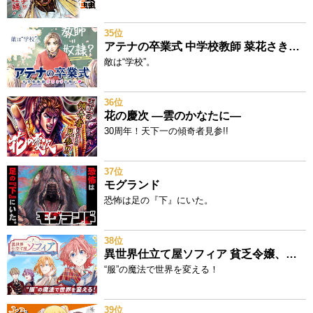
35位
アテナの卒業式 中学校教師 菜花さきの戦い
敵は“学校”。
36位
花の慶次 ―雲のかなたに―
30周年！天下一の傾奇者見参!!
37位
モグランド
恐怖は足の『下』にいた。
38位
異世界仕立て屋ソフィア 貧乏令嬢、現代知識で服を作ってみんなの暮らしを豊かにします
“服”の魔法で世界を変える！
39位