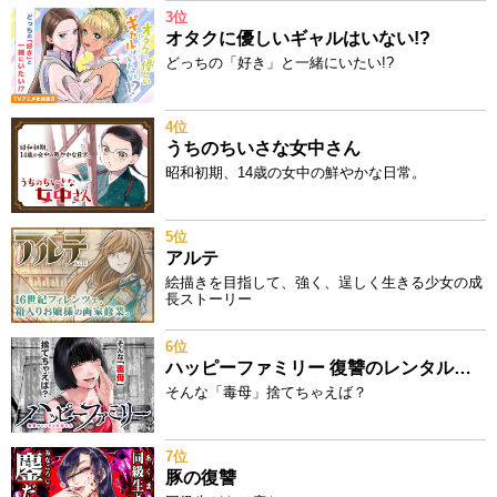
3位
オタクに優しいギャルはいない!?
どっちの「好き」と一緒にいたい!?
4位
うちのちいさな女中さん
昭和初期、14歳の女中の鮮やかな日常。
5位
アルテ
絵描きを目指して、強く、逞しく生きる少女の成
長ストーリー
6位
ハッピーファミリー 復讐のレンタルお母さん
そんな「毒母」捨てちゃえば？
7位
豚の復讐