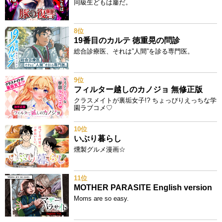
同級生どもは鏖だ。
8位
19番目のカルテ 徳重晃の問診
総合診療医、それは”人間”を診る専門医。
9位
フィルター越しのカノジョ 無修正版
クラスメイトが裏垢女子!? ちょっぴりえっちな学
園ラブコメ♡
10位
いぶり暮らし
燻製グルメ漫画☆
11位
MOTHER PARASITE English version
Moms are so easy.