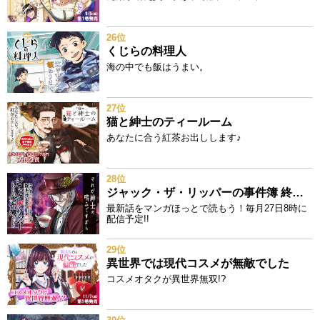
26位
くじらの料理人
海の中でも飯はうまい。
27位
猫と紳士のティールーム
あなたに合う紅茶お出しします♪
28位
ジャック・ザ・リッパーの事件簿 終末のワルキューレ奇譚
最新話をマンガほっとで読もう！毎月27日8時に
配信予定!!
29位
異世界では現代コスメが無敵でした
コスメオタクが異世界無双!?