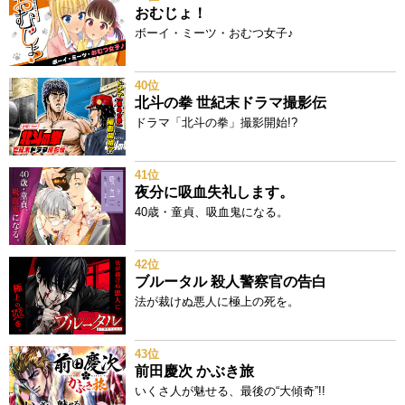
おむじょ！
ボーイ・ミーツ・おむつ女子♪
40位
北斗の拳 世紀末ドラマ撮影伝
ドラマ「北斗の拳」撮影開始!?
41位
夜分に吸血失礼します。
40歳・童貞、吸血鬼になる。
42位
ブルータル 殺人警察官の告白
法が裁けぬ悪人に極上の死を。
43位
前田慶次 かぶき旅
いくさ人が魅せる、最後の“大傾奇”!!