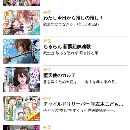
44位
わたし今日から推しの推し！
武道館立てなきゃ、推しが死ぬ!?
45位
ちるらん 新撰組鎮魂歌
武士は 散るを恐れず 咲き誇る華
46位
堕天使のカルテ
悪を裁くため天使は——両手を赤く染める。
47位
チャイルドリリーバー 宇左木こども病院の時田さん
子どもの"本音"をすくう小児医療物語——。
48位