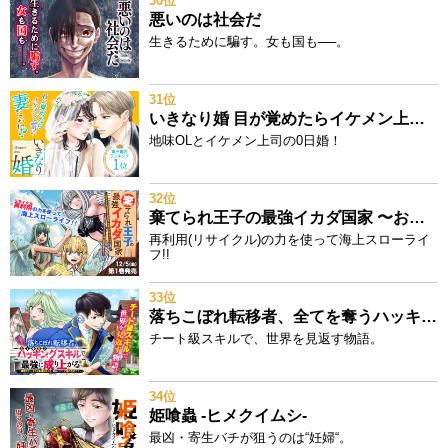
30位
悪いのは社会だ
生きるために騙す。女も国も──。
31位
いきなり婚 目が覚めたらイケメン上司の妻だった!?
地味OLとイケメン上司の0日婚！
32位
棄てられ王子の最強イカダ国家 〜お前はゴミだと追放されたので、無駄スキル【リサイクル】を使ってゴミ扱いされたモノたちで海上都市を築きます〜
再利用(リサイクル)の力を使って海上スローライ
フ!!
33位
落ちこぼれ転移者、全てを奪うハッキングスキルで最強に成り上がる ～最強ステータスも最強スキルも、触れただけで俺のものです～
チート級スキルで、世界を見返す物語。
34位
姫喰蟲 -ヒメクイムシ-
最凶・寄生バチが狙うのは“妊婦“。