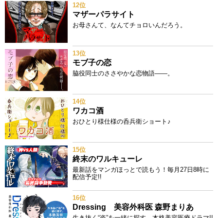
12位
マザーパラサイト
お母さんて、なんてチョロいんだろう。
13位
モブ子の恋
脇役同士のささやかな恋物語――。
14位
ワカコ酒
おひとり様仕様の呑兵衛ショート♪
15位
終末のワルキューレ
最新話をマンガほっとで読もう！毎月27日8時に
配信予定!!
16位
Dressing 美容外科医 森野まりあ
生き抜く“姿”を一緒に探す、本格美容医療ドラマ!!