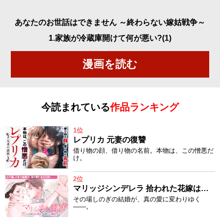
あなたのお世話はできません ～終わらない嫁姑戦争～
1.家族が冷蔵庫開けて何が悪い?(1)
漫画を読む
今読まれている
作品ランキング
1位
レプリカ 元妻の復讐
借り物の顔、借り物の名前。本物は、この憎悪だ
け。
2位
マリッジシンデレラ 拾われた花嫁は一途な副社長に溺愛される
その場しのぎの結婚が、真の愛に変わりゆく
——。