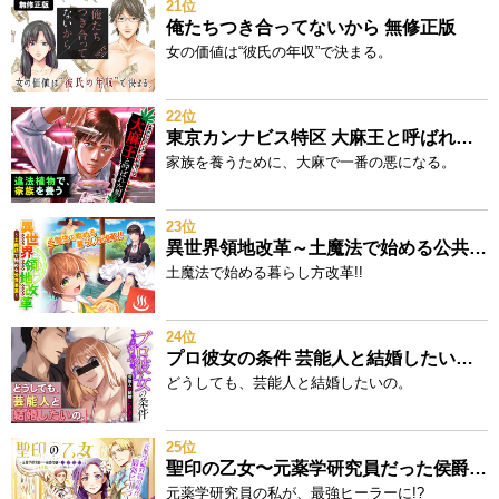
21位
俺たちつき合ってないから 無修正版
女の価値は“彼氏の年収”で決まる。
22位
東京カンナビス特区 大麻王と呼ばれた男
家族を養うために、大麻で一番の悪になる。
23位
異世界領地改革～土魔法で始める公共事業～
土魔法で始める暮らし方改革!!
24位
プロ彼女の条件 芸能人と結婚したい女たち
どうしても、芸能人と結婚したいの。
25位
聖印の乙女〜元薬学研究員だった侯爵令嬢は婚約辞退してハイヒーラーを目指します～
元薬学研究員の私が、最強ヒーラーに!?