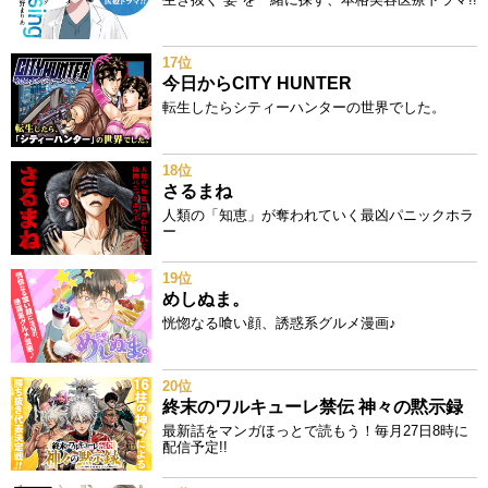
17位
今日からCITY HUNTER
転生したらシティーハンターの世界でした。
18位
さるまね
人類の「知恵」が奪われていく最凶パニックホラ
ー
19位
めしぬま。
恍惚なる喰い顔、誘惑系グルメ漫画♪
20位
終末のワルキューレ禁伝 神々の黙示録
最新話をマンガほっとで読もう！毎月27日8時に
配信予定!!