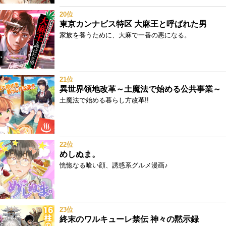
20位
東京カンナビス特区 大麻王と呼ばれた男
家族を養うために、大麻で一番の悪になる。
21位
異世界領地改革～土魔法で始める公共事業～
土魔法で始める暮らし方改革!!
22位
めしぬま。
恍惚なる喰い顔、誘惑系グルメ漫画♪
23位
終末のワルキューレ禁伝 神々の黙示録