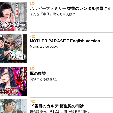
6位
ハッピーファミリー 復讐のレンタルお母さん
そんな「毒母」捨てちゃえば？
7位
MOTHER PARASITE English version
Moms are so easy.
8位
豚の復讐
同級生どもは鏖だ。
9位
19番目のカルテ 徳重晃の問診
総合診療医、それは”人間”を診る専門医。