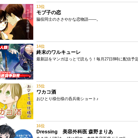
13位
モブ子の恋
脇役同士のささやかな恋物語――。
14位
終末のワルキューレ
最新話をマンガほっとで読もう！毎月27日8時に配信予定!
15位
ワカコ酒
おひとり様仕様の呑兵衛ショート♪
16位
Dressing 美容外科医 森野まりあ