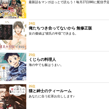
最新話をマンガほっとで読もう！毎月27日8時に配信予定!
24位
俺たちつき合ってないから 無修正版
女の価値は“彼氏の年収”で決まる。
25位
くじらの料理人
海の中でも飯はうまい。
26位
猫と紳士のティールーム
あなたに合う紅茶お出しします♪