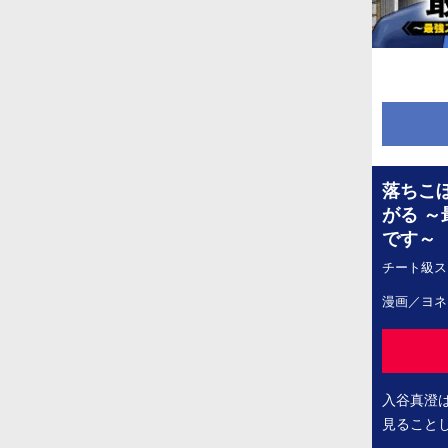
落ちこ
がる 
です～
チート級ス
漫画／ヨネ
入谷真澄
見ること