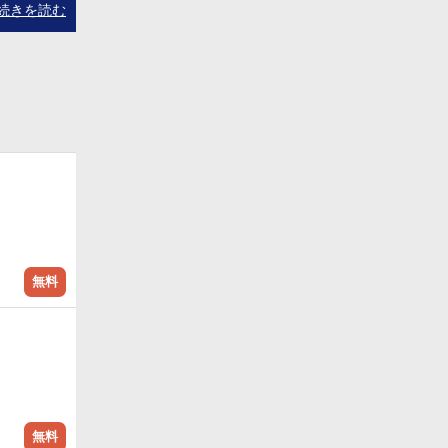
ヤはその罪
続きを読む
が「不正侵
無料
無料