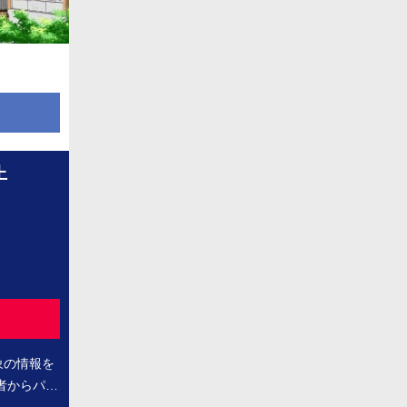
上
象の情報を
者からパー