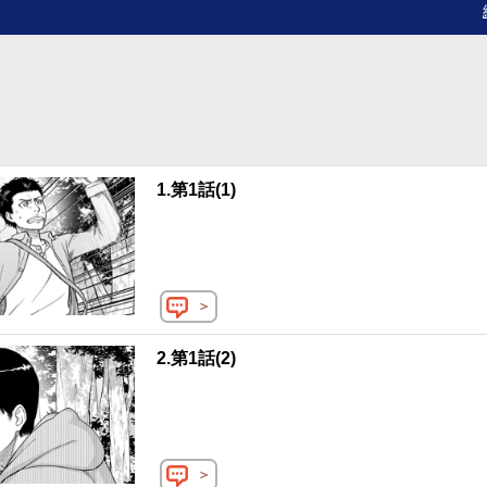
われたが、彼らはこの世界で重罪とされる「同業者殺し」を犯し、イリ
けられてしまう。最大の窮地に陥ったイリヤだったが、「解析」スキル
）」スキルに覚醒したことで、状況が一変し…!? ©︎ヨネモンタケアキ・邑上
アミックス
1.第1話(1)
＞
2.第1話(2)
＞