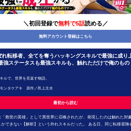
＼初回登録で
無料で5話
読める／
無料アカウント登録はこちら
ぼれ転移者、全てを奪うハッキングスキルで最強に成り
～最強ステータスも最強スキルも、触れただけで俺のもの
キルで、世界を見返す物語。
モンタケアキ 原作／邑上主水
最初から読む
は「救世の英雄」として異世界に召喚されたが、発現したのは触れた対
しかできない【解析】という外れスキルだった。 ある日、同じ転移冒険