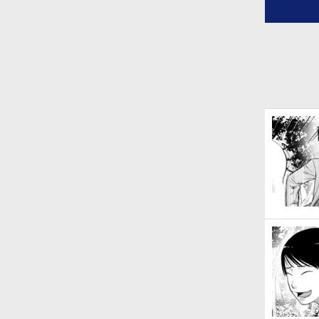
ティに誘
を擦り付
入（ハッキング
主水／コ