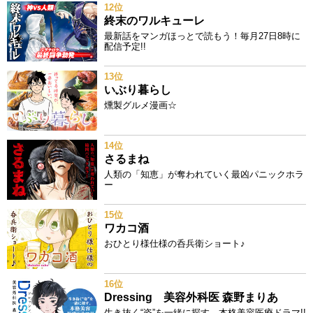
12位
終末のワルキューレ
最新話をマンガほっとで読もう！毎月27日8時に
配信予定!!
13位
いぶり暮らし
燻製グルメ漫画☆
14位
さるまね
人類の「知恵」が奪われていく最凶パニックホラ
ー
15位
ワカコ酒
おひとり様仕様の呑兵衛ショート♪
16位
Dressing 美容外科医 森野まりあ
生き抜く“姿”を一緒に探す、本格美容医療ドラマ!!