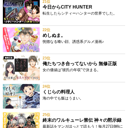
21位
今日からCITY HUNTER
転生したらシティーハンターの世界でした。
22位
めしぬま。
恍惚なる喰い顔、誘惑系グルメ漫画♪
23位
俺たちつき合ってないから 無修正版
女の価値は“彼氏の年収”で決まる。
24位
くじらの料理人
海の中でも飯はうまい。
25位
終末のワルキューレ禁伝 神々の黙示録
最新話をマンガほっとで読もう！毎月27日8時に