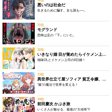
30位
悪いのは社会だ
生きるために騙す。女も国も──。
31位
モグランド
恐怖は足の『下』にいた。
32位
いきなり婚 目が覚めたらイケメン上司の妻だった!?
地味OLとイケメン上司の0日婚！
33位
異世界仕立て屋ソフィア 貧乏令嬢、現代知識で服を作ってみんなの暮らしを豊かにします
“服”の魔法で世界を変える！
34位
前田慶次 かぶき旅
いくさ人が魅せる、最後の“大傾奇”!!