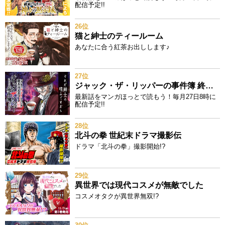
配信予定!!
26位
猫と紳士のティールーム
あなたに合う紅茶お出しします♪
27位
ジャック・ザ・リッパーの事件簿 終末のワルキューレ奇譚
最新話をマンガほっとで読もう！毎月27日8時に
配信予定!!
28位
北斗の拳 世紀末ドラマ撮影伝
ドラマ「北斗の拳」撮影開始!?
29位
異世界では現代コスメが無敵でした
コスメオタクが異世界無双!?