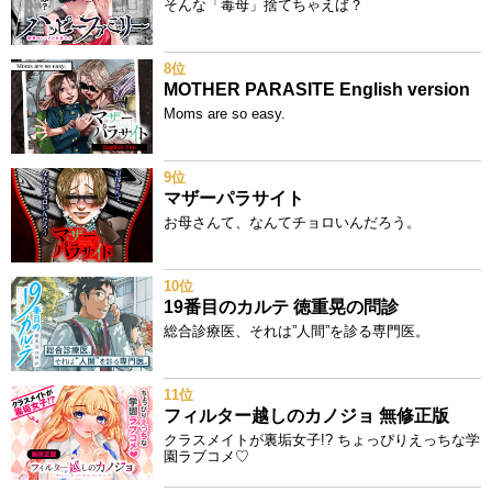
そんな「毒母」捨てちゃえば？
8位
MOTHER PARASITE English version
Moms are so easy.
9位
マザーパラサイト
お母さんて、なんてチョロいんだろう。
10位
19番目のカルテ 徳重晃の問診
総合診療医、それは”人間”を診る専門医。
11位
フィルター越しのカノジョ 無修正版
クラスメイトが裏垢女子!? ちょっぴりえっちな学
園ラブコメ♡