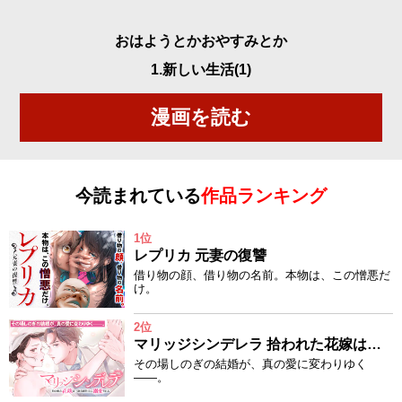
おはようとかおやすみとか
1.新しい生活(1)
漫画を読む
今読まれている
作品ランキング
1位
レプリカ 元妻の復讐
借り物の顔、借り物の名前。本物は、この憎悪だ
け。
2位
マリッジシンデレラ 拾われた花嫁は一途な副社長に溺愛される
その場しのぎの結婚が、真の愛に変わりゆく
——。