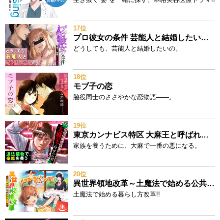
17位
プロ彼女の条件 芸能人と結婚したい女たち
どうしても、芸能人と結婚したいの。
18位
モブ子の恋
脇役同士のささやかな恋物語――。
19位
東京カンナビス特区 大麻王と呼ばれた男
家族を養うために、大麻で一番の悪になる。
20位
異世界領地改革～土魔法で始める公共事業～
土魔法で始める暮らし方改革!!