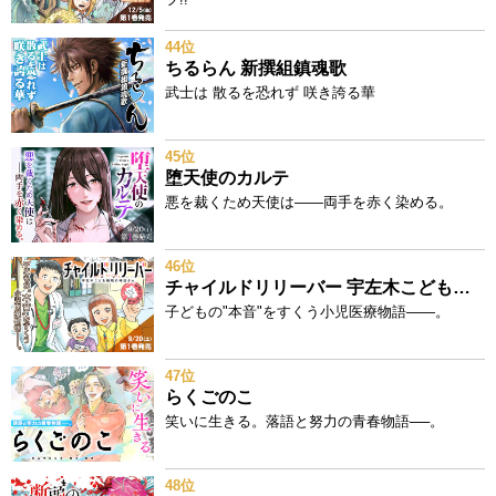
44位
ちるらん 新撰組鎮魂歌
武士は 散るを恐れず 咲き誇る華
45位
堕天使のカルテ
悪を裁くため天使は——両手を赤く染める。
46位
チャイルドリリーバー 宇左木こども病院の時田さん
子どもの"本音"をすくう小児医療物語——。
47位
らくごのこ
笑いに生きる。落語と努力の青春物語──。
48位