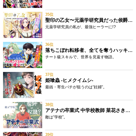
35位
聖印の乙女〜元薬学研究員だった侯爵令嬢は婚約辞退してハイヒーラーを目指します～
元薬学研究員の私が、最強ヒーラーに!?
36位
落ちこぼれ転移者、全てを奪うハッキングスキルで最強に成り上がる ～最強ステータスも最強スキルも、触れただけで俺のものです～
チート級スキルで、世界を見返す物語。
37位
姫喰蟲 -ヒメクイムシ-
最凶・寄生バチが狙うのは“妊婦“。
38位
アテナの卒業式 中学校教師 菜花さきの戦い
敵は“学校”。
39位