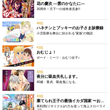
花の慶次 ―雲のかなたに―
30周年！天下一の傾奇者見参!!
40位
ハネチンとブッキーのお子さま診療録
小児医療を舞台に紡がれる”家族”の物語
41位
おむじょ！
ボーイ・ミーツ・おむつ女子♪
42位
夜分に吸血失礼します。
40歳・童貞、吸血鬼になる。
43位
棄てられ王子の最強イカダ国家 〜お前はゴミだと追放されたので、無駄スキル【リサイクル】を使ってゴミ扱いされたモノたちで海上都市を築きます〜
再利用(リサイクル)の力を使って海上スローライ
フ!!