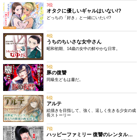
3位
オタクに優しいギャルはいない!?
どっちの「好き」と一緒にいたい!?
4位
うちのちいさな女中さん
昭和初期、14歳の女中の鮮やかな日常。
5位
豚の復讐
同級生どもは鏖だ。
6位
アルテ
絵描きを目指して、強く、逞しく生きる少女の成
長ストーリー
7位
ハッピーファミリー 復讐のレンタルお母さん