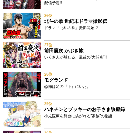
配信予定!!
26位
北斗の拳 世紀末ドラマ撮影伝
ドラマ「北斗の拳」撮影開始!?
27位
前田慶次 かぶき旅
いくさ人が魅せる、最後の“大傾奇”!!
28位
モグランド
恐怖は足の『下』にいた。
29位
ハネチンとブッキーのお子さま診療録
小児医療を舞台に紡がれる”家族”の物語