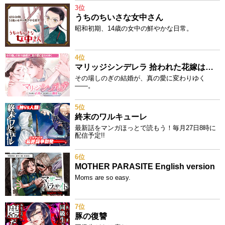
3位
うちのちいさな女中さん
昭和初期、14歳の女中の鮮やかな日常。
4位
マリッジシンデレラ 拾われた花嫁は一途な副社長に溺愛される
その場しのぎの結婚が、真の愛に変わりゆく
——。
5位
終末のワルキューレ
最新話をマンガほっとで読もう！毎月27日8時に
配信予定!!
6位
MOTHER PARASITE English version
Moms are so easy.
7位
豚の復讐