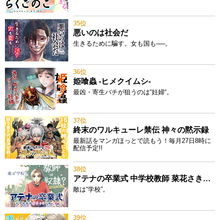
35位
悪いのは社会だ
生きるために騙す。女も国も──。
36位
姫喰蟲 -ヒメクイムシ-
最凶・寄生バチが狙うのは“妊婦“。
37位
終末のワルキューレ禁伝 神々の黙示録
最新話をマンガほっとで読もう！毎月27日8時に
配信予定!!
38位
アテナの卒業式 中学校教師 菜花さきの戦い
敵は“学校”。
39位