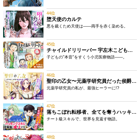
44位
堕天使のカルテ
悪を裁くため天使は——両手を赤く染める。
45位
チャイルドリリーバー 宇左木こども病院の時田さん
子どもの"本音"をすくう小児医療物語——。
46位
聖印の乙女〜元薬学研究員だった侯爵令嬢は婚約辞退してハイヒーラーを目指します～
元薬学研究員の私が、最強ヒーラーに!?
47位
落ちこぼれ転移者、全てを奪うハッキングスキルで最強に成り上がる ～最強ステータスも最強スキルも、触れただけで俺のものです～
チート級スキルで、世界を見返す物語。
48位