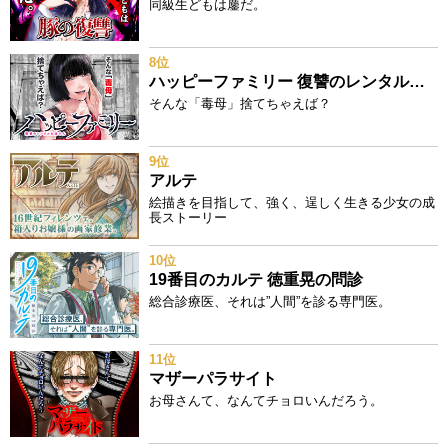
同級生どもは鏖だ。
8位
ハッピーファミリー 復讐のレンタルお母さん
そんな「毒母」捨てちゃえば？
9位
アルテ
絵描きを目指して、強く、逞しく生きる少女の成
長ストーリー
10位
19番目のカルテ 徳重晃の問診
総合診療医、それは”人間”を診る専門医。
11位
マザーパラサイト
お母さんて、なんてチョロいんだろう。