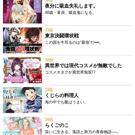
30位
夜分に吸血失礼します。
40歳・童貞、吸血鬼になる。
31位
東京決闘環状戦
この国を牛耳るのは“最強”だ━━。
32位
異世界では現代コスメが無敵でした
コスメオタクが異世界無双!?
33位
くじらの料理人
海の中でも飯はうまい。
34位
らくごのこ
笑いに生きる。落語と努力の青春物語──。