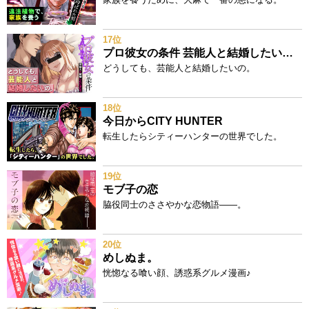
17位
プロ彼女の条件 芸能人と結婚したい女たち
どうしても、芸能人と結婚したいの。
18位
今日からCITY HUNTER
転生したらシティーハンターの世界でした。
19位
モブ子の恋
脇役同士のささやかな恋物語――。
20位
めしぬま。
恍惚なる喰い顔、誘惑系グルメ漫画♪