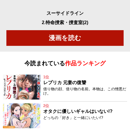
スーサイドライン
2.特命捜索・捜査室(2)
漫画を読む
今読まれている
作品ランキング
1位
レプリカ 元妻の復讐
借り物の顔、借り物の名前。本物は、この憎悪だ
け。
2位
オタクに優しいギャルはいない!?
どっちの「好き」と一緒にいたい!?