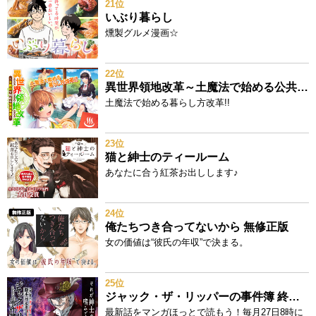
21位
いぶり暮らし
燻製グルメ漫画☆
22位
異世界領地改革～土魔法で始める公共事業～
土魔法で始める暮らし方改革!!
23位
猫と紳士のティールーム
あなたに合う紅茶お出しします♪
24位
俺たちつき合ってないから 無修正版
女の価値は“彼氏の年収”で決まる。
25位
ジャック・ザ・リッパーの事件簿 終末のワルキューレ奇譚
最新話をマンガほっとで読もう！毎月27日8時に