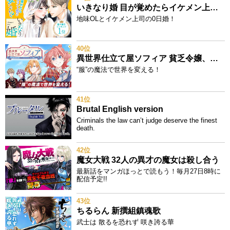
いきなり婚 目が覚めたらイケメン上司の妻だった!?
地味OLとイケメン上司の0日婚！
40位
異世界仕立て屋ソフィア 貧乏令嬢、現代知識で服を作ってみんなの暮らしを豊かにします
“服”の魔法で世界を変える！
41位
Brutal English version
Criminals the law can’t judge deserve the finest
death.
42位
魔女大戦 32人の異才の魔女は殺し合う
最新話をマンガほっとで読もう！毎月27日8時に
配信予定!!
43位
ちるらん 新撰組鎮魂歌
武士は 散るを恐れず 咲き誇る華