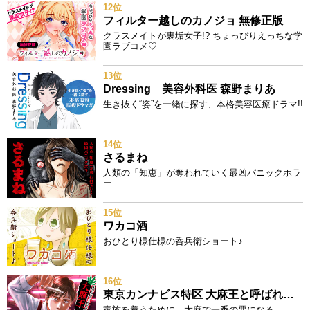
12位
フィルター越しのカノジョ 無修正版
クラスメイトが裏垢女子!? ちょっぴりえっちな学
園ラブコメ♡
13位
Dressing 美容外科医 森野まりあ
生き抜く“姿”を一緒に探す、本格美容医療ドラマ!!
14位
さるまね
人類の「知恵」が奪われていく最凶パニックホラ
ー
15位
ワカコ酒
おひとり様仕様の呑兵衛ショート♪
16位
東京カンナビス特区 大麻王と呼ばれた男
家族を養うために、大麻で一番の悪になる。