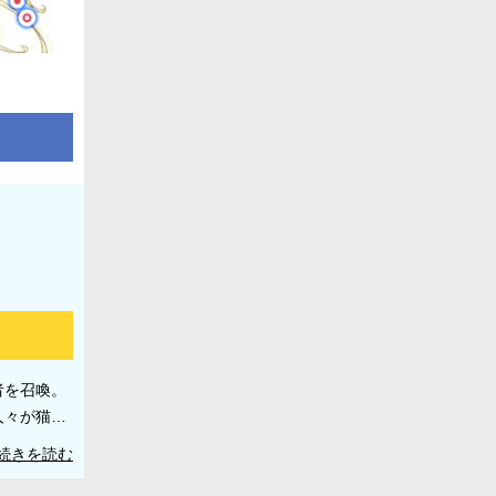
者を召喚。
人々が猫の
 ©楠木ひかる／コアミックス
続きを読む