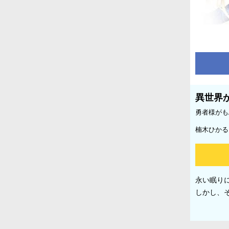
異世界
勇者様がも
楠木ひかる
永い眠り
しかし、