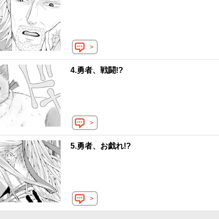
＞
4.勇者、戦闘!?
＞
5.勇者、お戯れ!?
＞