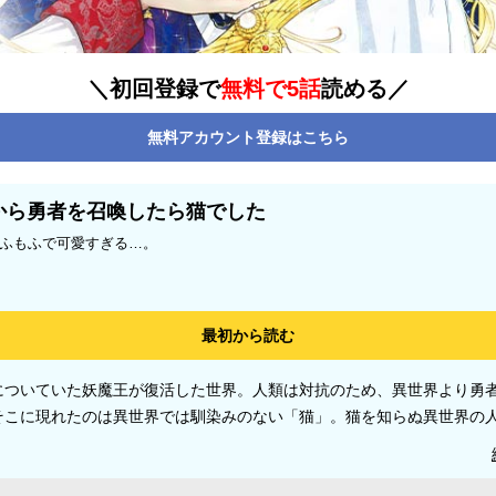
＼初回登録で
無料で5話
読める／
無料アカウント登録はこちら
から勇者を召喚したら猫でした
ふもふで可愛すぎる…。
最初から読む
についていた妖魔王が復活した世界。人類は対抗のため、異世界より勇
そこに現れたのは異世界では馴染みのない「猫」。猫を知らぬ異世界の
可愛さに堕ちてゆく、異世界キャットメロメロファンタジー!!