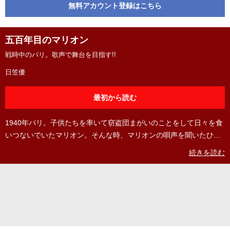
無料アカウント登録はこちら
五百年目のマリオン
戦時中のパリ。歌声で舞台を目指す!!
日笠優
最初から読む
1940年パリ。子供たちを率いて窃盗団まがいのことをして日々を食
いつないでいたマリオン。そんな時、マリオンの唄声を聞いたひと
りの男に「ジャンヌ・ダルクの役で舞台に立ってみないか」と誘わ
続きを読む
れる。近づいてくる大戦の足音。激動の時代に少女の運命は飲み込
まれていく。 ©日笠優／コアミックス