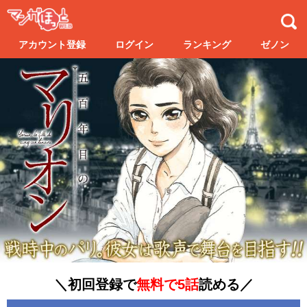
アカウント登録
ログイン
ランキング
ゼノン
＼初回登録で
無料で5話
読める／