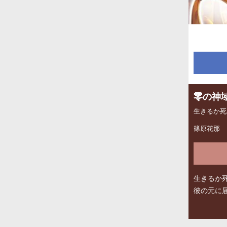
零の神
生きるか死
篠原花那
生きるか
彼の元に
はモンスタ
アミック