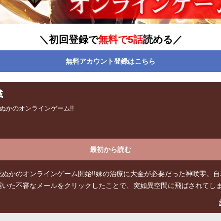
＼初回登録で
無料で5話
読める／
無料アカウント登録はこちら
域
ぬかのオンラインゲーム!!
最初から読む
死ぬかのオンラインゲーム開始!!妹の治療に大金が必要だった神咲零。自
届いた不審なメールをクリックしたことで、突如異空間に飛ばされてし
ーを倒すことで大金が手に入るオンラインゲームの世界だった。 ©篠原花那／コ
ス