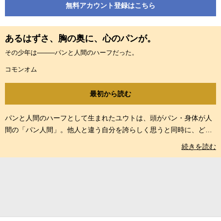
無料アカウント登録はこちら
あるはずさ、胸の奥に、心のパンが。
その少年は────パンと人間のハーフだった。
コモンオム
最初から読む
パンと人間のハーフとして生まれたユウトは、頭がパン・身体が人
間の「パン人間」。他人と違う自分を誇らしく思うと同時に、どこ
かでコンプレックスを抱く彼の、複雑な心とは…。SNSでも大反
続きを読む
響、思春期の気持ちを瑞々しく切り出した「有頭パン」他、パンを
ペットにする家族、パンを受胎する女性などの短編を収録した作品
集。「パンしか描けない」異色作家の、投稿作からの軌跡。 ©︎コモ
ンオム／コアミックス