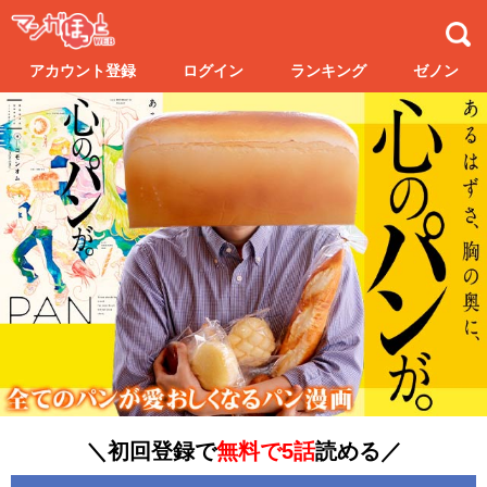
アカウント登録
ログイン
ランキング
ゼノン
＼初回登録で
無料で5話
読める／