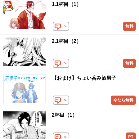
1.1杯目（1）
＞
無料
2.1杯目（2）
＞
無料
【おまけ】ちょい呑み酒男子
＞
今なら無料
2杯目（1）
＞
PT