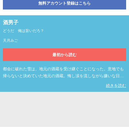
無料アカウント登録はこちら
酒男子
どうだ 俺は旨いだろ？
天月みご
最初から読む
都会に破れた雪は、地元の酒蔵を受け継ぐことになった。意地でも
帰らないと決めていた地元の酒蔵。悔し涙を流しながら嫌いな日本
酒造りをしていたら、その涙が酒男子【酒神】を生出す。日本酒の
続きを読む
酒男子を美味しい日本酒にする為、酒男子の育成が始まる。様々な
問題、悩みを抱える女性たちと酒男子の物語。 ©天月みご/IMG