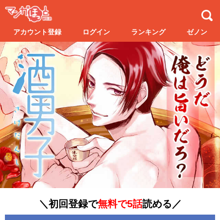
アカウント登録
ログイン
ランキング
ゼノン
＼初回登録で
無料で5話
読める／