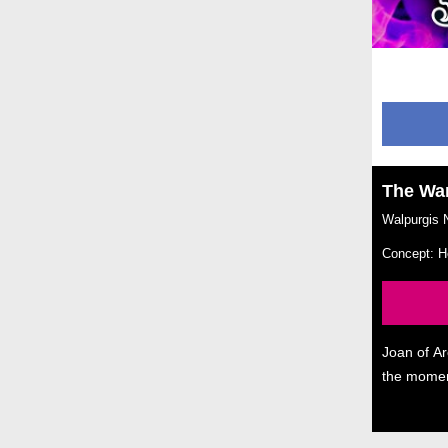
The War
Walpurgis 
Concept: H
Joan of Ar
the momen
from acros
Walpurgis N