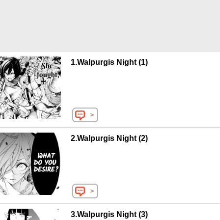
KAWAMOTO AND MAKOTO SHIOZUKA/COAMIX
1.Walpurgis Night (1)
＞
2.Walpurgis Night (2)
＞
3.Walpurgis Night (3)