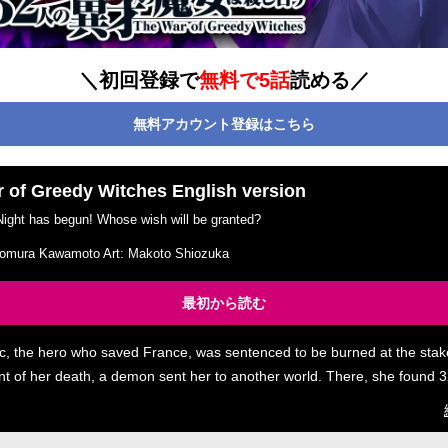
＼初回登録で
無料で5話
読める／
無料アカウント登録はこちら
 of Greedy Witches English version
Night has begun! Whose wish will be granted?
omura Kawamoto Art: Makoto Shiozuka
最初から読む
c, the hero who saved France, was sentenced to be burned at the stake
t of her death, a demon sent her to another world. There, she found
s history, known as “witches.” With the addition of the final witch, Joan 
ight begins: Only one witch can survive, and have her wish granted!! ©2020 by