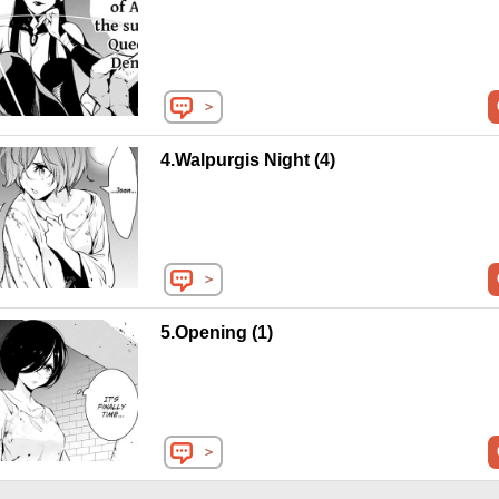
＞
4.Walpurgis Night (4)
＞
5.Opening (1)
＞