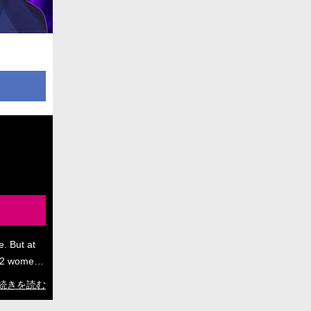
. But at
 32 women
of Arc,
続きを読む