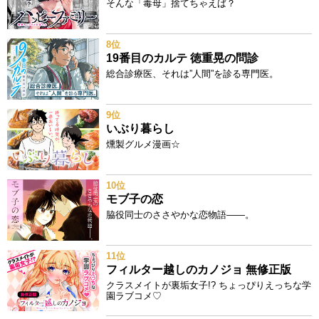
そんな「毒母」捨てちゃえば？
8位
19番目のカルテ 徳重晃の問診
総合診療医、それは”人間”を診る専門医。
9位
いぶり暮らし
燻製グルメ漫画☆
10位
モブ子の恋
脇役同士のささやかな恋物語――。
11位
フィルター越しのカノジョ 無修正版
クラスメイトが裏垢女子!? ちょっぴりえっちな学
園ラブコメ♡