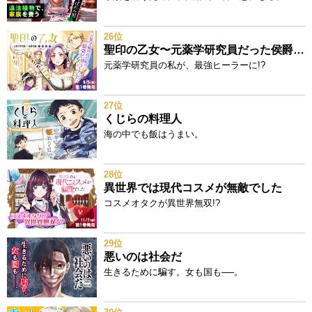
26位
聖印の乙女〜元薬学研究員だった侯爵令嬢は婚約辞退してハイヒーラーを目指します～
元薬学研究員の私が、最強ヒーラーに!?
27位
くじらの料理人
海の中でも飯はうまい。
28位
異世界では現代コスメが無敵でした
コスメオタクが異世界無双!?
29位
悪いのは社会だ
生きるために騙す。女も国も──。