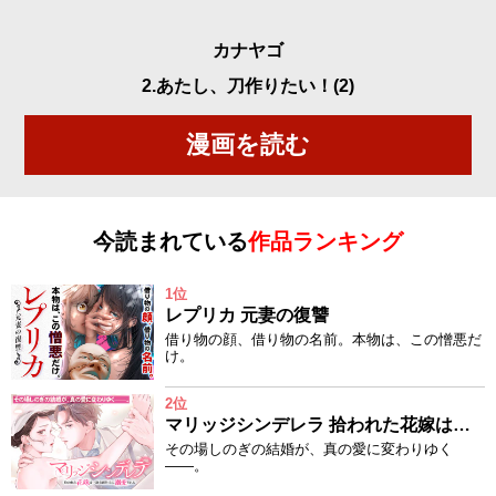
カナヤゴ
2.あたし、刀作りたい！(2)
漫画を読む
今読まれている
作品ランキング
1位
レプリカ 元妻の復讐
借り物の顔、借り物の名前。本物は、この憎悪だ
け。
2位
マリッジシンデレラ 拾われた花嫁は一途な副社長に溺愛される
その場しのぎの結婚が、真の愛に変わりゆく
——。