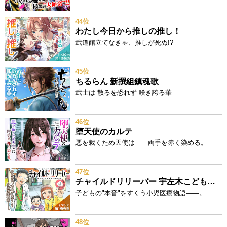
44位
わたし今日から推しの推し！
武道館立てなきゃ、推しが死ぬ!?
45位
ちるらん 新撰組鎮魂歌
武士は 散るを恐れず 咲き誇る華
46位
堕天使のカルテ
悪を裁くため天使は——両手を赤く染める。
47位
チャイルドリリーバー 宇左木こども病院の時田さん
子どもの"本音"をすくう小児医療物語——。
48位