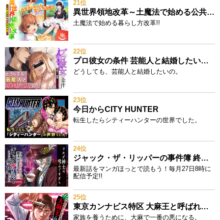
21位
異世界領地改革～土魔法で始める公共事業～
土魔法で始める暮らし方改革!!
22位
プロ彼女の条件 芸能人と結婚したい女たち
どうしても、芸能人と結婚したいの。
23位
今日からCITY HUNTER
転生したらシティーハンターの世界でした。
24位
ジャック・ザ・リッパーの事件簿 終末のワルキューレ奇譚
最新話をマンガほっとで読もう！毎月27日8時に
配信予定!!
25位
東京カンナビス特区 大麻王と呼ばれた男
家族を養うために、大麻で一番の悪になる。