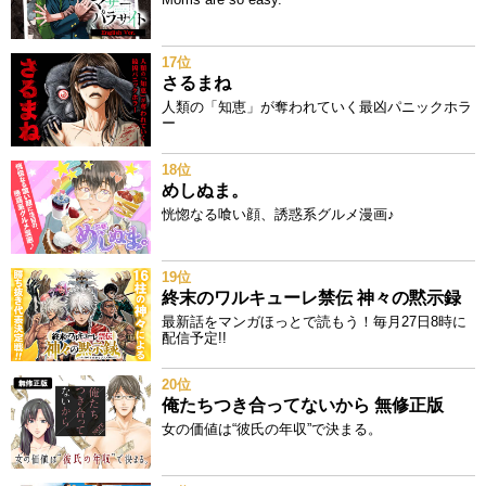
17位
さるまね
人類の「知恵」が奪われていく最凶パニックホラ
ー
18位
めしぬま。
恍惚なる喰い顔、誘惑系グルメ漫画♪
19位
終末のワルキューレ禁伝 神々の黙示録
最新話をマンガほっとで読もう！毎月27日8時に
配信予定!!
20位
俺たちつき合ってないから 無修正版
女の価値は“彼氏の年収”で決まる。