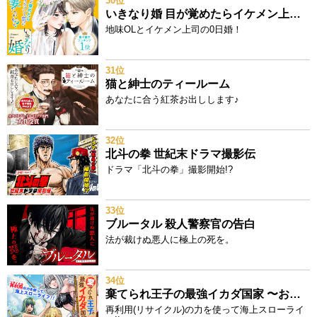
30位
いきなり婚 目が覚めたらイケメン上司の妻だった!?
地味OLとイケメン上司の0日婚！
31位
猫と紳士のティールーム
あなたに合う紅茶お出しします♪
32位
北斗の拳 世紀末ドラマ撮影伝
ドラマ「北斗の拳」撮影開始!?
33位
ブルータル 殺人警察官の告白
法が裁けぬ悪人に極上の死を。
34位
棄てられ王子の最強イカダ国家 〜お前はゴミだと追放されたので、無駄スキル【リサイクル】を使ってゴミ扱いされたモノたちで海上都市を築きます〜
再利用(リサイクル)の力を使って海上スローライ