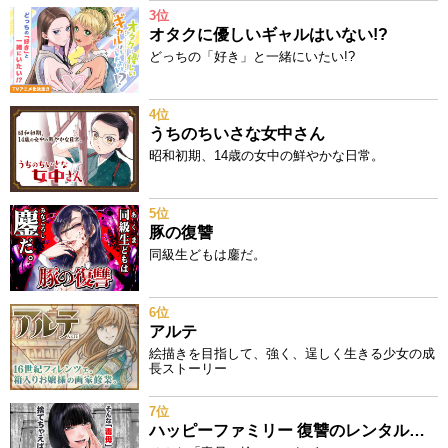
3位
オタクに優しいギャルはいない!?
どっちの「好き」と一緒にいたい!?
4位
うちのちいさな女中さん
昭和初期、14歳の女中の鮮やかな日常。
5位
豚の復讐
同級生どもは鏖だ。
6位
アルテ
絵描きを目指して、強く、逞しく生きる少女の成
長ストーリー
7位
ハッピーファミリー 復讐のレンタルお母さん