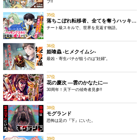
フ!!
35位
落ちこぼれ転移者、全てを奪うハッキングスキルで最強に成り上がる ～最強ステータスも最強スキルも、触れただけで俺のものです～
チート級スキルで、世界を見返す物語。
36位
姫喰蟲 -ヒメクイムシ-
最凶・寄生バチが狙うのは“妊婦“。
37位
花の慶次 ―雲のかなたに―
30周年！天下一の傾奇者見参!!
38位
モグランド
恐怖は足の『下』にいた。
39位