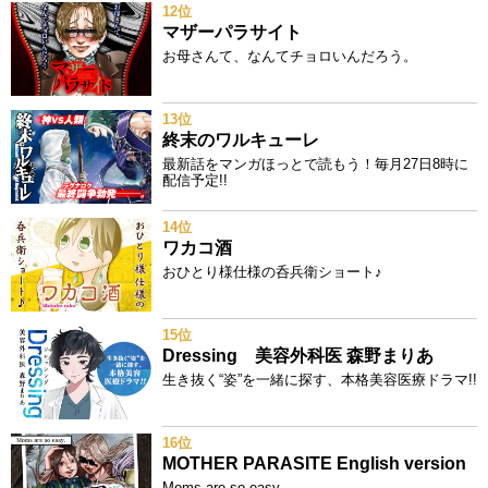
12位
マザーパラサイト
お母さんて、なんてチョロいんだろう。
13位
終末のワルキューレ
最新話をマンガほっとで読もう！毎月27日8時に
配信予定!!
14位
ワカコ酒
おひとり様仕様の呑兵衛ショート♪
15位
Dressing 美容外科医 森野まりあ
生き抜く“姿”を一緒に探す、本格美容医療ドラマ!!
16位
MOTHER PARASITE English version
Moms are so easy.