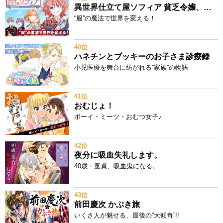
異世界仕立て屋ソフィア 貧乏令嬢、現代知識で服を作ってみんなの暮らしを豊かにします
“服”の魔法で世界を変える！
40位
ハネチンとブッキーのお子さま診療録
小児医療を舞台に紡がれる”家族”の物語
41位
おむじょ！
ボーイ・ミーツ・おむつ女子♪
42位
夜分に吸血失礼します。
40歳・童貞、吸血鬼になる。
43位
前田慶次 かぶき旅
いくさ人が魅せる、最後の“大傾奇”!!