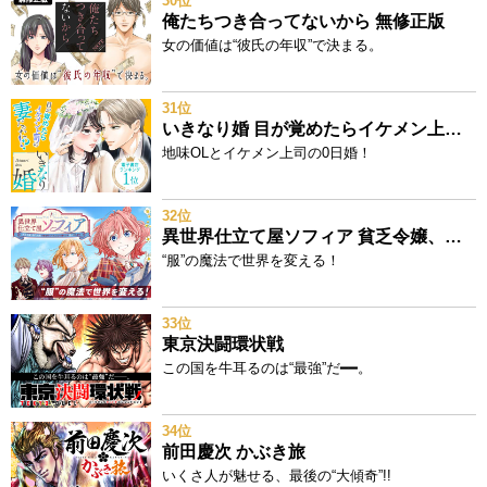
30位
俺たちつき合ってないから 無修正版
女の価値は“彼氏の年収”で決まる。
31位
いきなり婚 目が覚めたらイケメン上司の妻だった!?
地味OLとイケメン上司の0日婚！
32位
異世界仕立て屋ソフィア 貧乏令嬢、現代知識で服を作ってみんなの暮らしを豊かにします
“服”の魔法で世界を変える！
33位
東京決闘環状戦
この国を牛耳るのは“最強”だ━━。
34位
前田慶次 かぶき旅
いくさ人が魅せる、最後の“大傾奇”!!