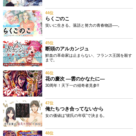
44位
らくごのこ
笑いに生きる。落語と努力の青春物語──。
45位
断頭のアルカンジュ
鮮血の革命家は止まらない、フランス王国を殺す
まで。
46位
花の慶次 ―雲のかなたに―
30周年！天下一の傾奇者見参!!
47位
俺たちつき合ってないから
女の価値は“彼氏の年収”で決まる。
48位