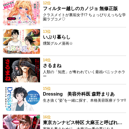
12位
フィルター越しのカノジョ 無修正版
クラスメイトが裏垢女子!? ちょっぴりえっちな学
園ラブコメ♡
13位
いぶり暮らし
燻製グルメ漫画☆
14位
さるまね
人類の「知恵」が奪われていく最凶パニックホラ
ー
15位
Dressing 美容外科医 森野まりあ
生き抜く“姿”を一緒に探す、本格美容医療ドラマ!!
16位
東京カンナビス特区 大麻王と呼ばれた男
家族を養うために、大麻で一番の悪になる。