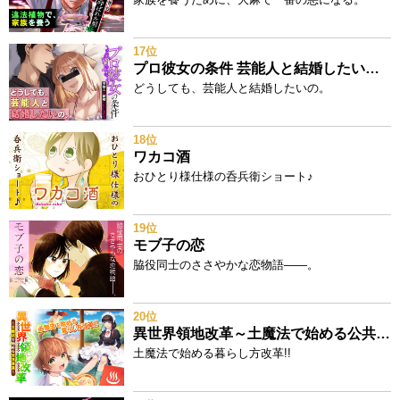
17位
プロ彼女の条件 芸能人と結婚したい女たち
どうしても、芸能人と結婚したいの。
18位
ワカコ酒
おひとり様仕様の呑兵衛ショート♪
19位
モブ子の恋
脇役同士のささやかな恋物語――。
20位
異世界領地改革～土魔法で始める公共事業～
土魔法で始める暮らし方改革!!