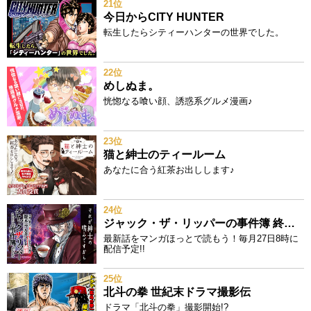
21位
今日からCITY HUNTER
転生したらシティーハンターの世界でした。
22位
めしぬま。
恍惚なる喰い顔、誘惑系グルメ漫画♪
23位
猫と紳士のティールーム
あなたに合う紅茶お出しします♪
24位
ジャック・ザ・リッパーの事件簿 終末のワルキューレ奇譚
最新話をマンガほっとで読もう！毎月27日8時に
配信予定!!
25位
北斗の拳 世紀末ドラマ撮影伝
ドラマ「北斗の拳」撮影開始!?