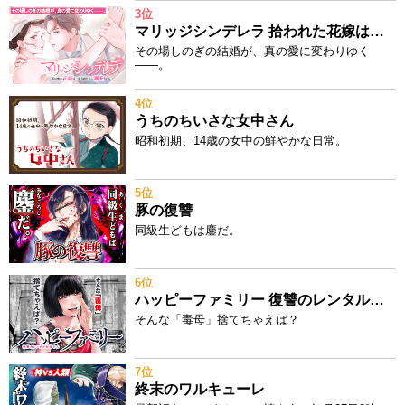
3位
マリッジシンデレラ 拾われた花嫁は一途な副社長に溺愛される
その場しのぎの結婚が、真の愛に変わりゆく
——。
4位
うちのちいさな女中さん
昭和初期、14歳の女中の鮮やかな日常。
5位
豚の復讐
同級生どもは鏖だ。
6位
ハッピーファミリー 復讐のレンタルお母さん
そんな「毒母」捨てちゃえば？
7位
終末のワルキューレ