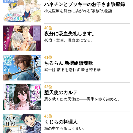
ハネチンとブッキーのお子さま診療録
小児医療を舞台に紡がれる”家族”の物語
40位
夜分に吸血失礼します。
40歳・童貞、吸血鬼になる。
41位
ちるらん 新撰組鎮魂歌
武士は 散るを恐れず 咲き誇る華
42位
堕天使のカルテ
悪を裁くため天使は——両手を赤く染める。
43位
くじらの料理人
海の中でも飯はうまい。