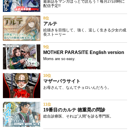
最新話をマンガほっとで読もう！毎月27日8時に
配信予定!!
8位
アルテ
絵描きを目指して、強く、逞しく生きる少女の成
長ストーリー
9位
MOTHER PARASITE English version
Moms are so easy.
10位
マザーパラサイト
お母さんて、なんてチョロいんだろう。
11位
19番目のカルテ 徳重晃の問診
総合診療医、それは”人間”を診る専門医。