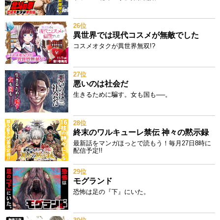
26位
異世界では現代コスメが無敵でした
コスメオタクが異世界無双!?
27位
悪いのは社会だ
生きるために騙す。女も国も──。
28位
終末のワルキューレ禁伝 神々の黙示録
最新話をマンガほっとで読もう！毎月27日8時に
配信予定!!
29位
モグランド
恐怖は足の『下』にいた。