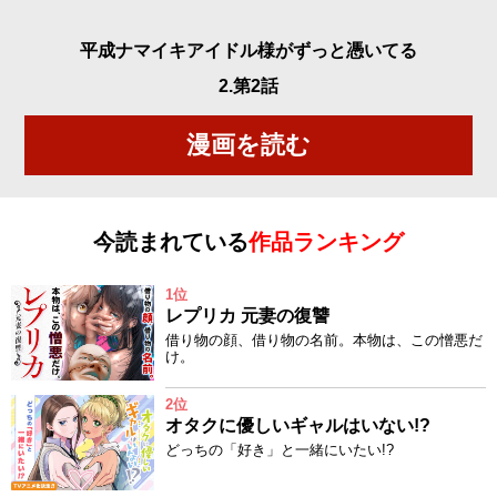
平成ナマイキアイドル様がずっと憑いてる
2.第2話
漫画を読む
今読まれている
作品ランキング
1位
レプリカ 元妻の復讐
借り物の顔、借り物の名前。本物は、この憎悪だ
け。
2位
オタクに優しいギャルはいない!?
どっちの「好き」と一緒にいたい!?