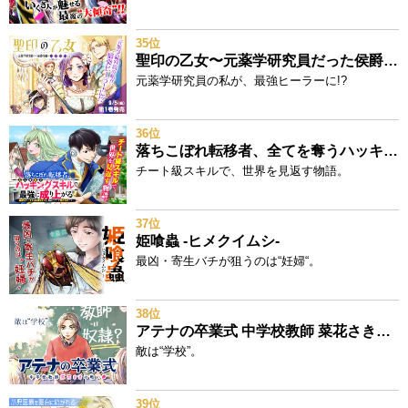
35位
聖印の乙女〜元薬学研究員だった侯爵令嬢は婚約辞退してハイヒーラーを目指します～
元薬学研究員の私が、最強ヒーラーに!?
36位
落ちこぼれ転移者、全てを奪うハッキングスキルで最強に成り上がる ～最強ステータスも最強スキルも、触れただけで俺のものです～
チート級スキルで、世界を見返す物語。
37位
姫喰蟲 -ヒメクイムシ-
最凶・寄生バチが狙うのは“妊婦“。
38位
アテナの卒業式 中学校教師 菜花さきの戦い
敵は“学校”。
39位