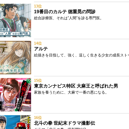
13位
19番目のカルテ 徳重晃の問診
総合診療医、それは”人間”を診る専門医。
14位
アルテ
絵描きを目指して、強く、逞しく生きる少女の成長スト
15位
東京カンナビス特区 大麻王と呼ばれた男
家族を養うために、大麻で一番の悪になる。
16位
北斗の拳 世紀末ドラマ撮影伝