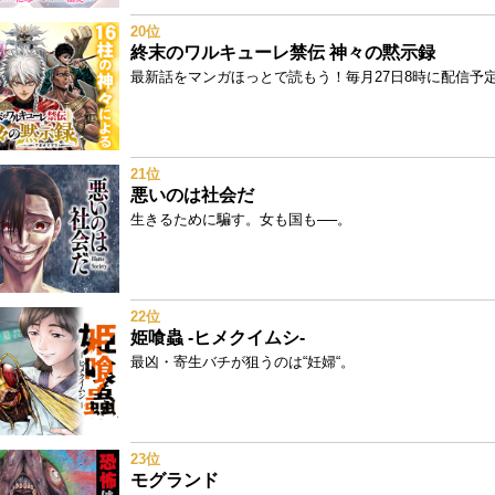
20位
終末のワルキューレ禁伝 神々の黙示録
最新話をマンガほっとで読もう！毎月27日8時に配信予定!
21位
悪いのは社会だ
生きるために騙す。女も国も──。
22位
姫喰蟲 -ヒメクイムシ-
最凶・寄生バチが狙うのは“妊婦“。
23位
モグランド