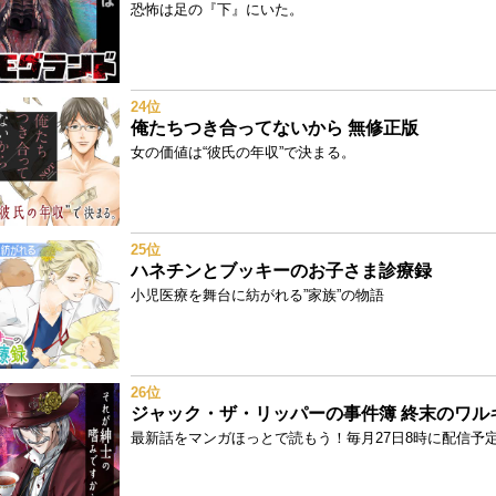
恐怖は足の『下』にいた。
24位
俺たちつき合ってないから 無修正版
女の価値は“彼氏の年収”で決まる。
25位
ハネチンとブッキーのお子さま診療録
小児医療を舞台に紡がれる”家族”の物語
26位
最新話をマンガほっとで読もう！毎月27日8時に配信予定!