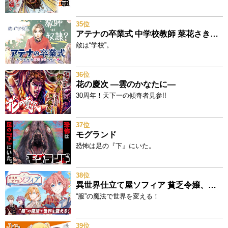
35位
アテナの卒業式 中学校教師 菜花さきの戦い
敵は“学校”。
36位
花の慶次 ―雲のかなたに―
30周年！天下一の傾奇者見参!!
37位
モグランド
恐怖は足の『下』にいた。
38位
異世界仕立て屋ソフィア 貧乏令嬢、現代知識で服を作ってみんなの暮らしを豊かにします
“服”の魔法で世界を変える！
39位