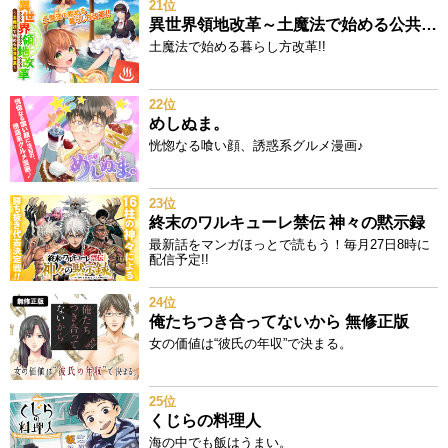
21位
異世界領地改革～土魔法で始める公共事業～
土魔法で始める暮らし方改革!!
22位
めしぬま。
恍惚なる喰い顔、誘惑系グルメ漫画♪
23位
終末のワルキューレ禁伝 神々の黙示録
最新話をマンガほっとで読もう！毎月27日8時に
配信予定!!
24位
俺たちつき合ってないから 無修正版
女の価値は“彼氏の年収”で決まる。
25位
くじらの料理人
海の中でも飯はうまい。