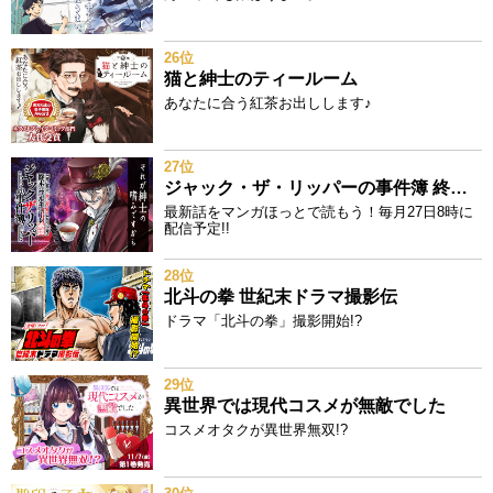
26位
猫と紳士のティールーム
あなたに合う紅茶お出しします♪
27位
ジャック・ザ・リッパーの事件簿 終末のワルキューレ奇譚
最新話をマンガほっとで読もう！毎月27日8時に
配信予定!!
28位
北斗の拳 世紀末ドラマ撮影伝
ドラマ「北斗の拳」撮影開始!?
29位
異世界では現代コスメが無敵でした
コスメオタクが異世界無双!?