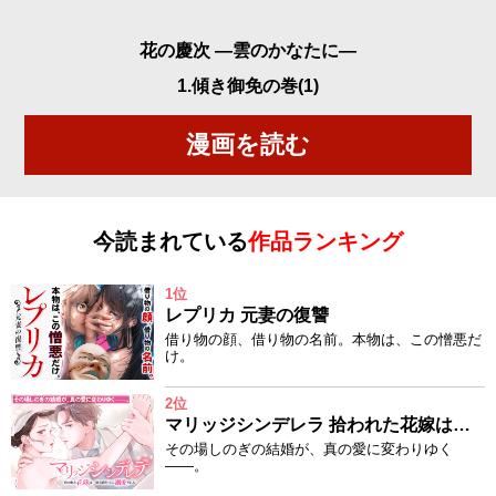
花の慶次 ―雲のかなたに―
1.傾き御免の巻(1)
漫画を読む
今読まれている
作品ランキング
1位
レプリカ 元妻の復讐
借り物の顔、借り物の名前。本物は、この憎悪だ
け。
2位
マリッジシンデレラ 拾われた花嫁は一途な副社長に溺愛される
その場しのぎの結婚が、真の愛に変わりゆく
——。