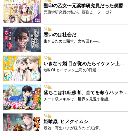
30位
聖印の乙女〜元薬学研究員だった侯爵令嬢は婚約辞退してハイヒーラーを目指します～
元薬学研究員の私が、最強ヒーラーに!?
31位
悪いのは社会だ
生きるために騙す。女も国も──。
32位
いきなり婚 目が覚めたらイケメン上司の妻だった!?
地味OLとイケメン上司の0日婚！
33位
落ちこぼれ転移者、全てを奪うハッキングスキルで最強に成り上がる ～最強ステータスも最強スキルも、触れただけで俺のものです～
チート級スキルで、世界を見返す物語。
34位
姫喰蟲 -ヒメクイムシ-
最凶・寄生バチが狙うのは“妊婦“。