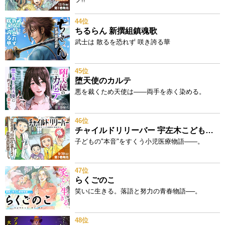
44位
ちるらん 新撰組鎮魂歌
武士は 散るを恐れず 咲き誇る華
45位
堕天使のカルテ
悪を裁くため天使は——両手を赤く染める。
46位
チャイルドリリーバー 宇左木こども病院の時田さん
子どもの"本音"をすくう小児医療物語——。
47位
らくごのこ
笑いに生きる。落語と努力の青春物語──。
48位