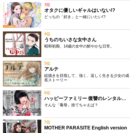
3位
オタクに優しいギャルはいない!?
どっちの「好き」と一緒にいたい!?
4位
うちのちいさな女中さん
昭和初期、14歳の女中の鮮やかな日常。
5位
アルテ
絵描きを目指して、強く、逞しく生きる少女の成
長ストーリー
6位
ハッピーファミリー 復讐のレンタルお母さん
そんな「毒母」捨てちゃえば？
7位
MOTHER PARASITE English version