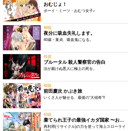
おむじょ！
ボーイ・ミーツ・おむつ女子♪
40位
夜分に吸血失礼します。
40歳・童貞、吸血鬼になる。
41位
ブルータル 殺人警察官の告白
法が裁けぬ悪人に極上の死を。
42位
前田慶次 かぶき旅
いくさ人が魅せる、最後の“大傾奇”!!
43位
棄てられ王子の最強イカダ国家 〜お前はゴミだと追放されたので、無駄スキル【リサイクル】を使ってゴミ扱いされたモノたちで海上都市を築きます〜
再利用(リサイクル)の力を使って海上スローライ
フ!!