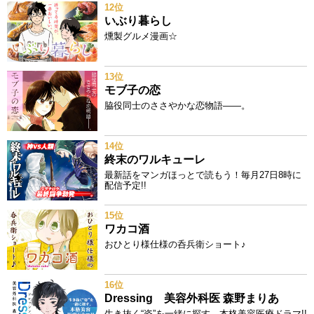
12位
いぶり暮らし
燻製グルメ漫画☆
13位
モブ子の恋
脇役同士のささやかな恋物語――。
14位
終末のワルキューレ
最新話をマンガほっとで読もう！毎月27日8時に
配信予定!!
15位
ワカコ酒
おひとり様仕様の呑兵衛ショート♪
16位
Dressing 美容外科医 森野まりあ
生き抜く“姿”を一緒に探す、本格美容医療ドラマ!!