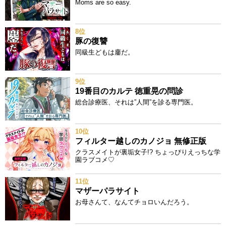
Moms are so easy.
8位
豚の復讐
同級生どもは鏖だ。
9位
19番目のカルテ 徳重晃の問診
総合診療医、それは”人間”を診る専門医。
10位
フィルター越しのカノジョ 無修正版
クラスメイトが裏垢女子!? ちょっぴりえっちな学
園ラブコメ♡
11位
マザーパラサイト
お母さんて、なんてチョロいんだろう。