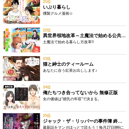
21位
いぶり暮らし
燻製グルメ漫画☆
22位
異世界領地改革～土魔法で始める公共事業～
土魔法で始める暮らし方改革!!
23位
猫と紳士のティールーム
あなたに合う紅茶お出しします♪
24位
俺たちつき合ってないから 無修正版
女の価値は“彼氏の年収”で決まる。
25位
ジャック・ザ・リッパーの事件簿 終末のワルキューレ奇譚
最新話をマンガほっとで読もう！毎月27日8時に