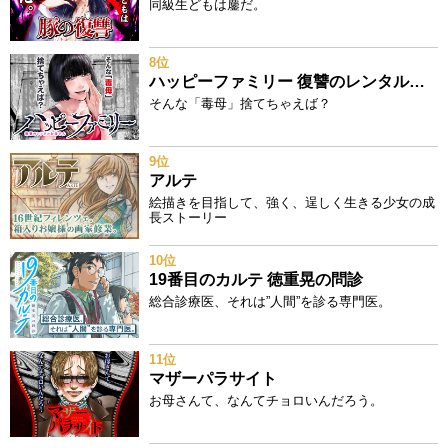
同級生どもは鏖だ。
8位
ハッピーファミリー 復讐のレンタルお母さん
そんな「毒母」捨てちゃえば？
9位
アルテ
絵描きを目指して、強く、逞しく生きる少女の成
長ストーリー
10位
19番目のカルテ 徳重晃の問診
総合診療医、それは”人間”を診る専門医。
11位
マザーパラサイト
お母さんて、なんてチョロいんだろう。