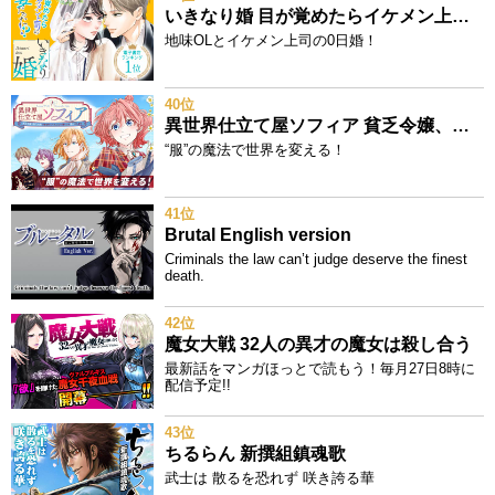
いきなり婚 目が覚めたらイケメン上司の妻だった!?
地味OLとイケメン上司の0日婚！
40位
異世界仕立て屋ソフィア 貧乏令嬢、現代知識で服を作ってみんなの暮らしを豊かにします
“服”の魔法で世界を変える！
41位
Brutal English version
Criminals the law can’t judge deserve the finest
death.
42位
魔女大戦 32人の異才の魔女は殺し合う
最新話をマンガほっとで読もう！毎月27日8時に
配信予定!!
43位
ちるらん 新撰組鎮魂歌
武士は 散るを恐れず 咲き誇る華