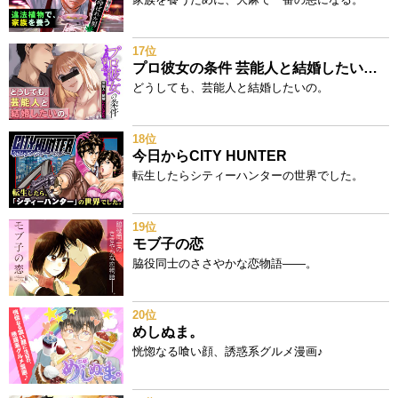
17位
プロ彼女の条件 芸能人と結婚したい女たち
どうしても、芸能人と結婚したいの。
18位
今日からCITY HUNTER
転生したらシティーハンターの世界でした。
19位
モブ子の恋
脇役同士のささやかな恋物語――。
20位
めしぬま。
恍惚なる喰い顔、誘惑系グルメ漫画♪