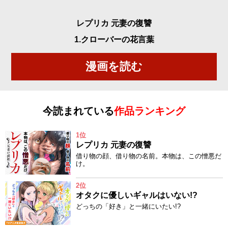
レプリカ 元妻の復讐
1.クローバーの花言葉
漫画を読む
今読まれている
作品ランキング
1位
レプリカ 元妻の復讐
借り物の顔、借り物の名前。本物は、この憎悪だ
け。
2位
オタクに優しいギャルはいない!?
どっちの「好き」と一緒にいたい!?