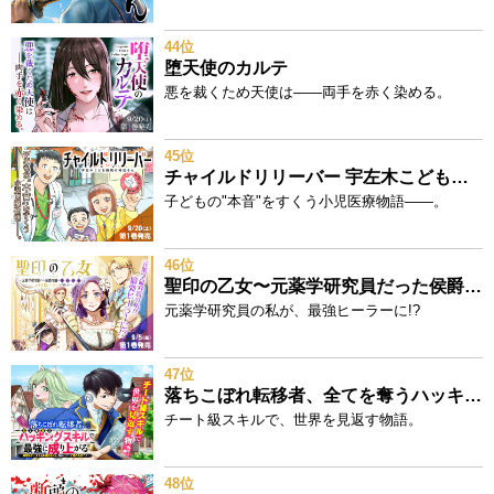
44位
堕天使のカルテ
悪を裁くため天使は——両手を赤く染める。
45位
チャイルドリリーバー 宇左木こども病院の時田さん
子どもの"本音"をすくう小児医療物語——。
46位
聖印の乙女〜元薬学研究員だった侯爵令嬢は婚約辞退してハイヒーラーを目指します～
元薬学研究員の私が、最強ヒーラーに!?
47位
落ちこぼれ転移者、全てを奪うハッキングスキルで最強に成り上がる ～最強ステータスも最強スキルも、触れただけで俺のものです～
チート級スキルで、世界を見返す物語。
48位