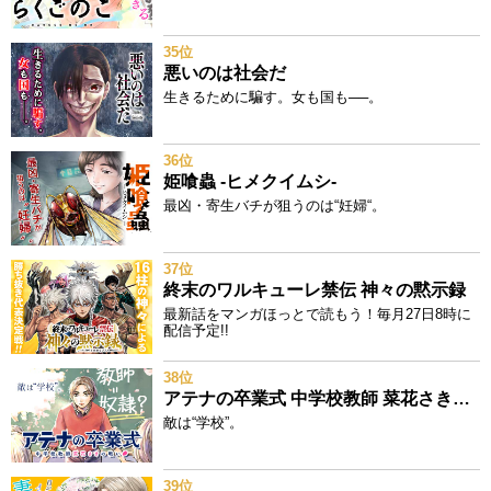
35位
悪いのは社会だ
生きるために騙す。女も国も──。
36位
姫喰蟲 -ヒメクイムシ-
最凶・寄生バチが狙うのは“妊婦“。
37位
終末のワルキューレ禁伝 神々の黙示録
最新話をマンガほっとで読もう！毎月27日8時に
配信予定!!
38位
アテナの卒業式 中学校教師 菜花さきの戦い
敵は“学校”。
39位