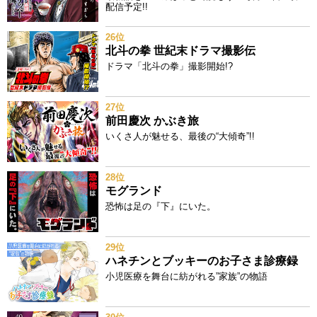
配信予定!!
26位
北斗の拳 世紀末ドラマ撮影伝
ドラマ「北斗の拳」撮影開始!?
27位
前田慶次 かぶき旅
いくさ人が魅せる、最後の“大傾奇”!!
28位
モグランド
恐怖は足の『下』にいた。
29位
ハネチンとブッキーのお子さま診療録
小児医療を舞台に紡がれる”家族”の物語