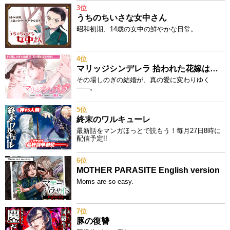
3位
うちのちいさな女中さん
昭和初期、14歳の女中の鮮やかな日常。
4位
マリッジシンデレラ 拾われた花嫁は一途な副社長に溺愛される
その場しのぎの結婚が、真の愛に変わりゆく
——。
5位
終末のワルキューレ
最新話をマンガほっとで読もう！毎月27日8時に
配信予定!!
6位
MOTHER PARASITE English version
Moms are so easy.
7位
豚の復讐