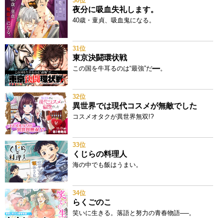
30位
夜分に吸血失礼します。
40歳・童貞、吸血鬼になる。
31位
東京決闘環状戦
この国を牛耳るのは“最強”だ━━。
32位
異世界では現代コスメが無敵でした
コスメオタクが異世界無双!?
33位
くじらの料理人
海の中でも飯はうまい。
34位
らくごのこ
笑いに生きる。落語と努力の青春物語──。