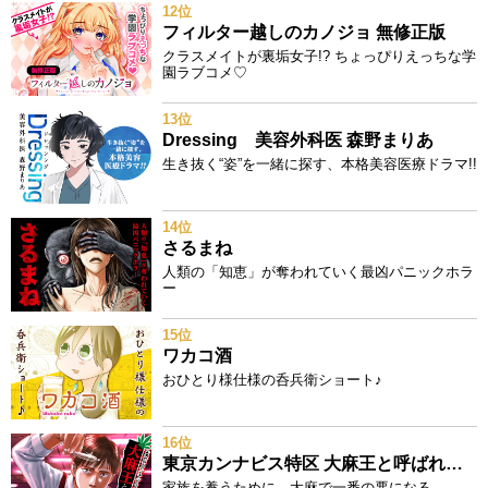
12位
フィルター越しのカノジョ 無修正版
クラスメイトが裏垢女子!? ちょっぴりえっちな学
園ラブコメ♡
13位
Dressing 美容外科医 森野まりあ
生き抜く“姿”を一緒に探す、本格美容医療ドラマ!!
14位
さるまね
人類の「知恵」が奪われていく最凶パニックホラ
ー
15位
ワカコ酒
おひとり様仕様の呑兵衛ショート♪
16位
東京カンナビス特区 大麻王と呼ばれた男
家族を養うために、大麻で一番の悪になる。