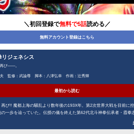
＼初回登録で
無料で5話
読める／
無料アカウント登録はこちら
拳リジェネシス
再び――。
夫 監修：武論尊 脚本：八津弘幸 作画：辻秀輝
最初から読む
再び!! 魔都上海の騒乱より数年後の193X年。第2次世界大戦を目前に
沌の一歩を辿っていた。伝授の儀を終えた第62代北斗神拳伝承者・霞拳
られぬ歴史の渦に巻き込まれていく。北斗の宿命に導かれるが如く、獄
ネシア）へと降り立つ拳志郎・エリカ・ヤサカ。人類の宝「希望の目録