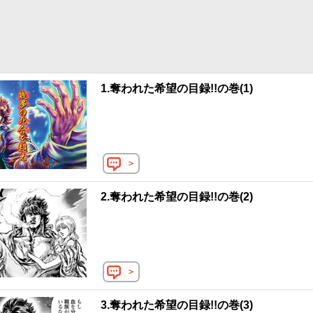
との死闘が繰り広げられる。「北斗」と「希望の目録」をつなぐ新・北
 ©︎原哲夫・武論尊／コアミックス 2001, ©︎八津弘幸・辻秀輝
1.奪われた希望の目録!!の巻(1)
＞
2.奪われた希望の目録!!の巻(2)
＞
3.奪われた希望の目録!!の巻(3)