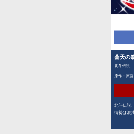
蒼天の
北斗伝説、
原作：原哲
北斗伝説、
情勢は混
た、止め
（インド