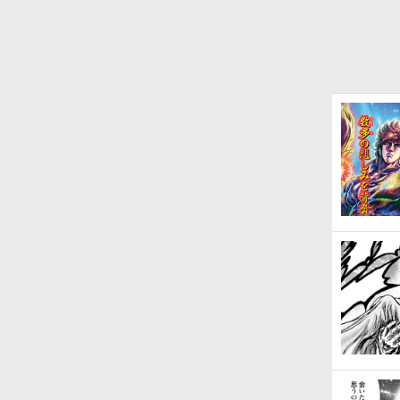
たな勢力
幕!!