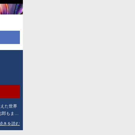
控えた世界
志郎もま
都・蘭印
続きを読む
」を巡り新