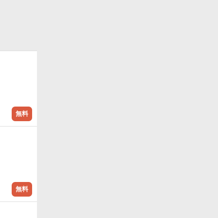
斗サーガ開
無料
無料