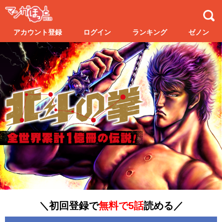
アカウント登録
ログイン
ランキング
ゼノン
＼初回登録で
無料で5話
読める／