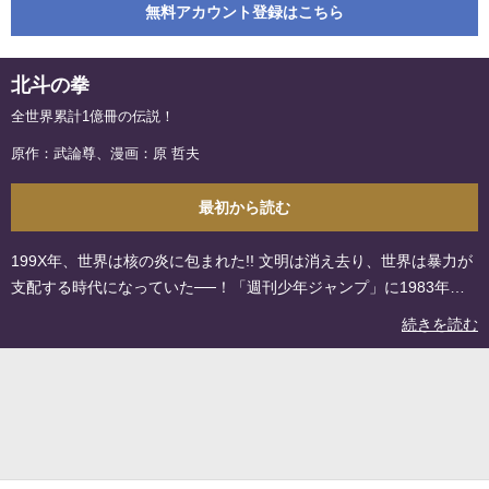
無料アカウント登録はこちら
北斗の拳
全世界累計1億冊の伝説！
原作：武論尊、漫画：原 哲夫
最初から読む
199X年、世界は核の炎に包まれた!! 文明は消え去り、世界は暴力が
支配する時代になっていた──！「週刊少年ジャンプ」に1983年～
1988年まで、原作・武論尊、漫画・原哲夫により連載。最終戦争に
続きを読む
より、荒廃し弱肉強食の世界になった世紀末を舞台に、一子相伝の
暗殺拳“北斗神拳”の伝承者・ケンシロウが、愛と哀しみを背負い救
世主として成長していく姿を描き出す。強敵（とも）と呼ばれる男
達とケンシロウの熱い戦い、婚約者ユリアとの愛、そして、同じ北
斗神拳を学んだラオウ、トキ、ジャギの義兄弟との絆と別離。その
どれもが現在まで読者を魅了している。 ©武論尊・原哲夫／コアミ