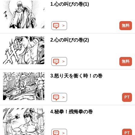
ックス 1983
1.心の叫びの巻(1)
＞
無料
2.心の叫びの巻(2)
＞
無料
3.怒り天を衝く時！の巻
＞
PT
4.秘拳！残悔拳の巻
＞
PT