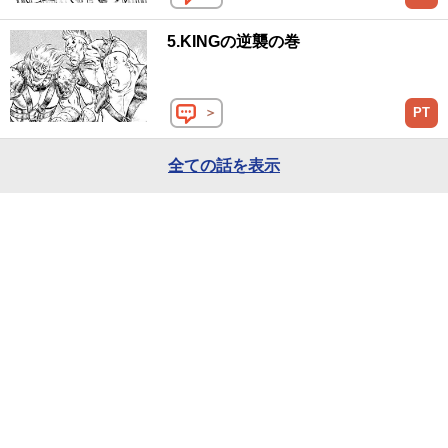
5.KINGの逆襲の巻
＞
PT
全ての話を表示