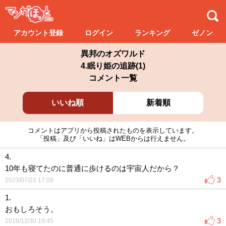
アカウント登録
ログイン
ランキング
ゼノン
異邦のオズワルド
4.眠り姫の追跡(1)
コメント一覧
いいね順
新着順
コメントはアプリから投稿されたものを表示しています。
「投稿」及び「いいね」はWEBからは行えません。
4.
10年も寝てたのに普通に歩けるのは宇宙人だから？
3
2023/07/22 17:08
1.
おもしろそう。
3
2018/12/30 19:45