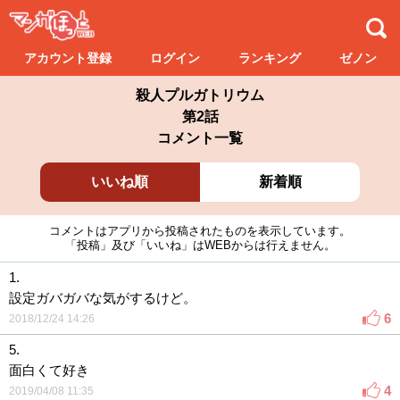
アカウント登録
ログイン
ランキング
ゼノン
殺人プルガトリウム
第2話
コメント一覧
いいね順
新着順
コメントはアプリから投稿されたものを表示しています。
「投稿」及び「いいね」はWEBからは行えません。
1.
設定ガバガバな気がするけど。
6
2018/12/24 14:26
5.
面白くて好き
4
2019/04/08 11:35