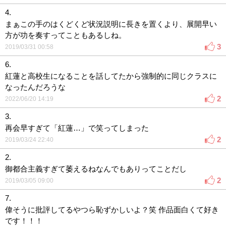
4.
まぁこの手のはくどくど状況説明に長きを置くより、展開早い
方が功を奏すってこともあるしね。
3
2019/03/31 00:58
6.
紅蓮と高校生になることを話してたから強制的に同じクラスに
なったんだろうな
2
2022/06/20 14:19
3.
再会早すぎて「紅蓮…」で笑ってしまった
2
2019/03/24 22:40
2.
御都合主義すぎて萎えるねなんでもありってことだし
2
2019/03/05 09:00
7.
偉そうに批評してるやつら恥ずかしいよ？笑 作品面白くて好き
です！！！