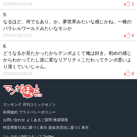
1
2022/08/15 03:46
9.
なるほど、何でもあり、か。夢世界みたいな感じかね。一種の
パラレルワールドみたいなモンか
0
2024/07/16 13:23
8.
どうなるか見たかったからテンポよくて俺は好き。初めの感じ
からわかってたし逆に変なリアリティこだわってテンポ悪いよ
り潔くていいじゃん。
0
2024/06/13 08:58
ランキング
月刊コミックゼノン
利用規約
プライバシーポリシー
お問い合わせ
よくあるご質問
推奨環境
特定商取引法に基づく表示
資金決済法に基づく表示
コレヨモ
LINEスタンプ
Twitter