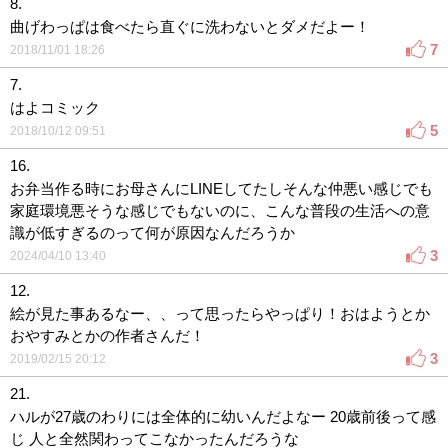
8.
曲げわっぱは食べたら直ぐに洗わないとダメだよー！
7
2018/11/01 18:26
7.
はよコミック
5
2018/10/12 09:51
16.
お弁当作る時にお母さんにLINEしてたしそんな仲悪い感じでも
家庭環境悪そうな感じでもないのに、こんな普段の生活への意
識が低すぎるのって何が原因なんだろうか
3
2024/04/10 13:40
12.
絵が見た事あるなー、、って思ったらやっぱり！おはようとか
おやすみとかの作者さんだ！
3
2019/02/15 20:12
21.
ハルが27歳のわりには全体的に幼いんだよなー 20歳前後って感
じ 人と全然関わってこなかったんだろうな