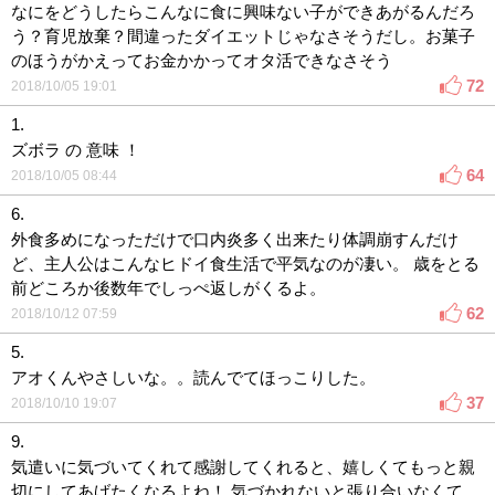
なにをどうしたらこんなに食に興味ない子ができあがるんだろ
う？育児放棄？間違ったダイエットじゃなさそうだし。お菓子
のほうがかえってお金かかってオタ活できなさそう
72
2018/10/05 19:01
1.
ズボラ の 意味 ！
64
2018/10/05 08:44
6.
外食多めになっただけで口内炎多く出来たり体調崩すんだけ
ど、主人公はこんなヒドイ食生活で平気なのが凄い。 歳をとる
前どころか後数年でしっぺ返しがくるよ。
62
2018/10/12 07:59
5.
アオくんやさしいな。。読んでてほっこりした。
37
2018/10/10 19:07
9.
気遣いに気づいてくれて感謝してくれると、嬉しくてもっと親
切にしてあげたくなるよね！ 気づかれないと張り合いなくて