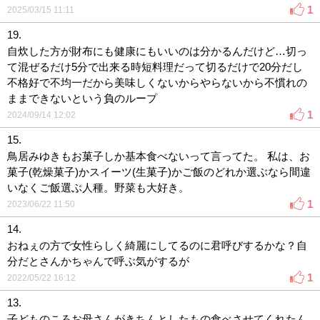
1
2025/03/15 11:11
19.
自炊した方が財布にも健康にもいいのは分かるんだけど…切っ
て混ぜるだけ5分で出来る時短料理だって切るだけで20分だし
不格好で不均一だから美味しくないからやらないから不慣れの
ままできないという負のループ
1
2024/09/14 12:02
15.
鳥居みゆきもお菓子しか基本食べないって言ってた。 私は、お
菓子(乾燥菓子)かスイーツ(生菓子)かご飯のどれか選ぶなら間違
いなくご飯選ぶ人種。野菜も大好き。
1
2023/06/22 11:50
14.
おねぇの方で女性らしく綺麗にしてるのに君呼びするかな？自
分だとさんかちゃんで呼ぶ気がするが
1
2022/05/22 16:12
13.
子どものころお母さんがきちんとしたもの食べさせてくれたん