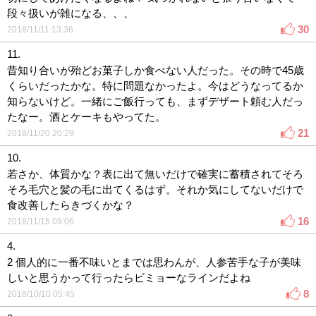
段々扱いが雑になる、、、
30
2018/11/11 13:36
11.
昔知り合いが殆どお菓子しか食べない人だった。その時で45歳
くらいだったかな。特に問題なかったよ。今はどうなってるか
知らないけど。一緒にご飯行っても、まずデザート頼む人だっ
たなー。酒とケーキもやってた。
21
2018/11/20 20:29
10.
若さか、体質かな？表に出て無いだけで確実に蓄積されてそろ
そろ毛穴と髪の毛に出てくるはず。それか気にしてないだけで
食改善したらきづくかな？
16
2018/11/15 09:06
4.
2 個人的に一番不味いとまでは思わんが、人参苦手な子が美味
しいと思うかって行ったらビミョーなラインだよね
8
2018/10/10 05:45