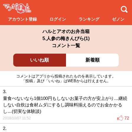
アカウント登録
ログイン
ランキング
ゼノン
ハルとアオのお弁当箱
5.人参の梅きんぴら(1)
コメント一覧
いいね順
新着順
コメントはアプリから投稿されたものを表示しています。
「投稿」及び「いいね」はWEBからは行えません。
3.
量食べないなら1個100円もしないお菓子の方が安上がり…継続
しない自炊は食材ムダにするし調味料揃えるのでお金かかる
し…(切実な体験談)
72
2018/10/07 11:52
2.