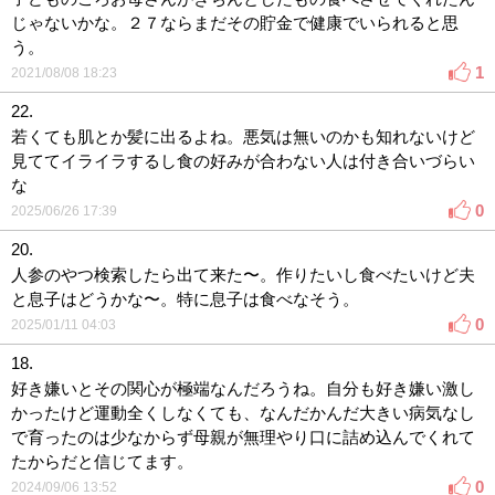
じゃないかな。２７ならまだその貯金で健康でいられると思
う。
1
2021/08/08 18:23
22.
若くても肌とか髪に出るよね。悪気は無いのかも知れないけど
見ててイライラするし食の好みが合わない人は付き合いづらい
な
0
2025/06/26 17:39
20.
人参のやつ検索したら出て来た〜。作りたいし食べたいけど夫
と息子はどうかな〜。特に息子は食べなそう。
0
2025/01/11 04:03
18.
好き嫌いとその関心が極端なんだろうね。自分も好き嫌い激し
かったけど運動全くしなくても、なんだかんだ大きい病気なし
で育ったのは少なからず母親が無理やり口に詰め込んでくれて
たからだと信じてます。
0
2024/09/06 13:52