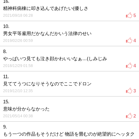
16.
精神科病棟に叩き込んであげたい(優しさ
5
2021/09/18 06:28
10.
男女平等雇用だかなんだかいう法律のせい
4
2019/02/26 00:59
8.
やっぱいつ見ても泣き顔かわいいなぁ…(しみじみ
4
2018/12/29 01:58
11.
見ててうつになりそうなのでここでドロン
3
2019/12/10 12:35
15.
意味が分からなかった
2
2021/05/14 00:38
9.
もう一つの作品もそうだけど 物語を畳むのが絶望的にヘッタク