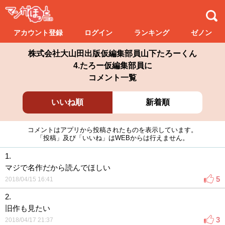
アカウント登録
ログイン
ランキング
ゼノン
株式会社大山田出版仮編集部員山下たろーくん
4.たろー仮編集部員に
コメント一覧
いいね順
新着順
コメントはアプリから投稿されたものを表示しています。
「投稿」及び「いいね」はWEBからは行えません。
1.
マジで名作だから読んでほしい
5
2018/04/15 16:41
2.
旧作も見たい
3
2018/04/17 21:37