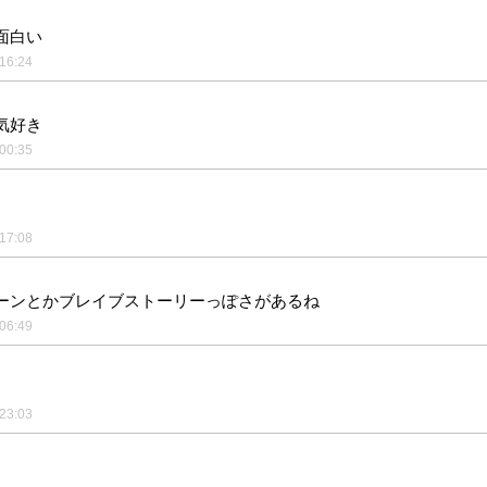
面白い
16:24
気好き
00:35
17:08
ーンとかブレイブストーリーっぽさがあるね
06:49
23:03