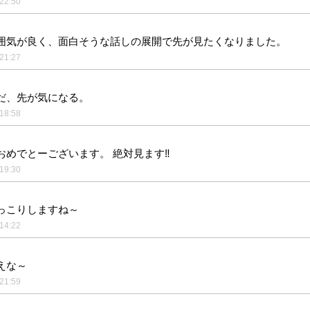
22:50
囲気が良く、面白そうな話しの展開で先が見たくなりました。
21:27
だ、先が気になる。
18:58
おめでとーございます。 絶対見ます‼️
19:30
っこりしますね～
14:22
えな～
21:59