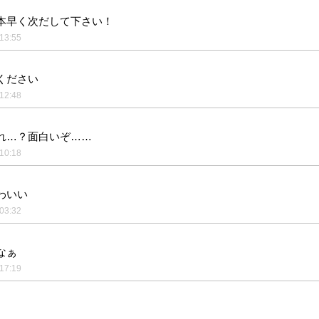
本早く次だして下さい！
13:55
ください
12:48
れ…？面白いぞ……
10:18
わいい
03:32
なぁ
17:19