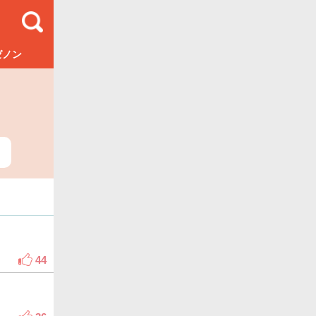
ゼノン
44