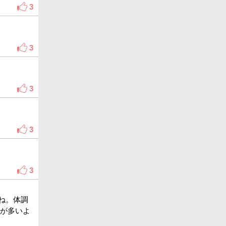
3
3
3
3
3
ね。体調
スが多いよ