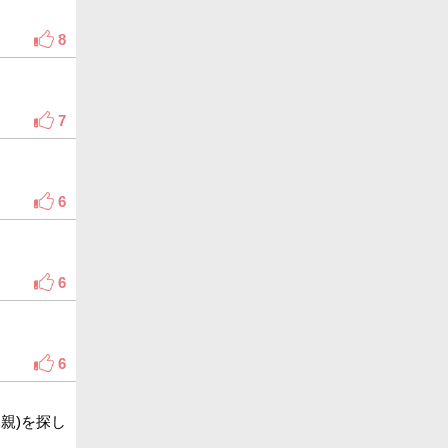
8
7
6
6
6
親)を探し