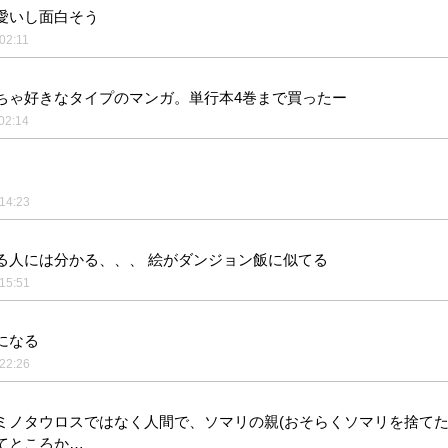
愛いし面白そう
02:11
ちゃ好きなタイプのマンガ。単行本4巻まで買ったー
02:14
14:23
る人には分かる、、、 絵がダンジョン飯に似てる
15:51
になる
22:26
ミノタウロスではなく人間で、ソマリの親(おそらくソマリを捨てた
てところか…