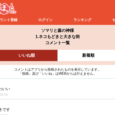
ウント登録
ログイン
ランキング
ソマリと森の神様
1.ネコもどきと大きな街
コメント一覧
いいね順
新着順
コメントはアプリから投稿されたものを表示しています。
「投稿」及び「いいね」はWEBからは行えません。
わいい
09:19
きです