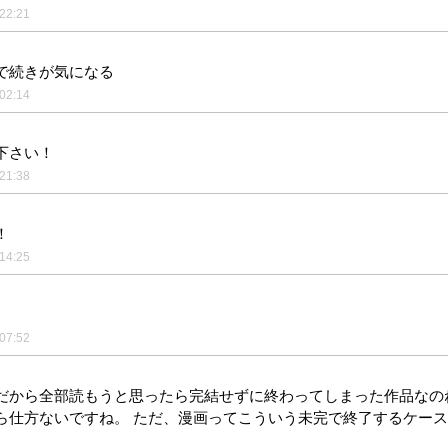
22:21
で続きが気になる
02:14
下さい！
21:38
！
14:25
07:52
だから全部読もうと思ったら完結せずに終わってしまった作品なの
ら仕方ないですね。 ただ、漫画ってこういう未完で終了するケー
。