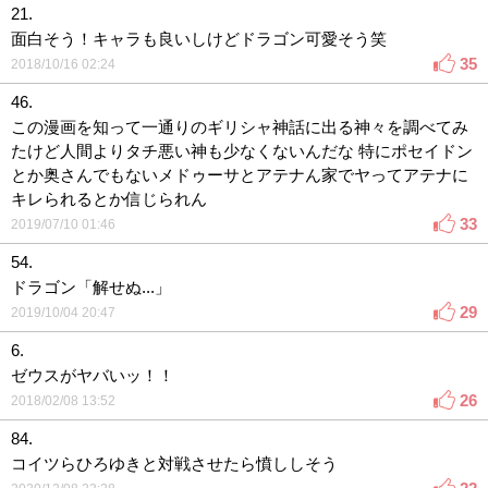
21.
面白そう！キャラも良いしけどドラゴン可愛そう笑
35
2018/10/16 02:24
46.
この漫画を知って一通りのギリシャ神話に出る神々を調べてみ
たけど人間よりタチ悪い神も少なくないんだな 特にポセイドン
とか奥さんでもないメドゥーサとアテナん家でヤってアテナに
キレられるとか信じられん
33
2019/07/10 01:46
54.
ドラゴン「解せぬ...」
29
2019/10/04 20:47
6.
ゼウスがヤバいッ！！
26
2018/02/08 13:52
84.
コイツらひろゆきと対戦させたら憤ししそう