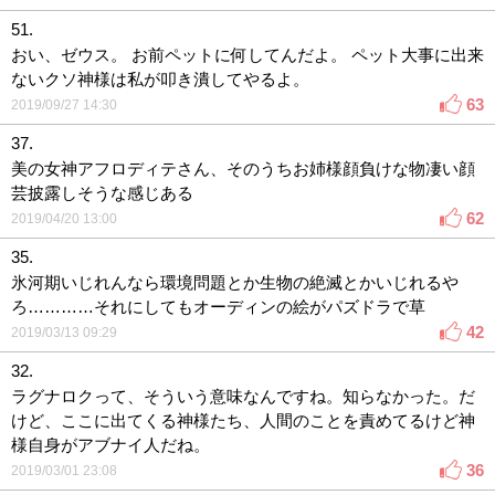
51.
おい、ゼウス。 お前ペットに何してんだよ。 ペット大事に出来
ないクソ神様は私が叩き潰してやるよ。
63
2019/09/27 14:30
37.
美の女神アフロディテさん、そのうちお姉様顔負けな物凄い顔
芸披露しそうな感じある
62
2019/04/20 13:00
35.
氷河期いじれんなら環境問題とか生物の絶滅とかいじれるや
ろ…………それにしてもオーディンの絵がパズドラで草
42
2019/03/13 09:29
32.
ラグナロクって、そういう意味なんですね。知らなかった。だ
けど、ここに出てくる神様たち、人間のことを責めてるけど神
様自身がアブナイ人だね。
36
2019/03/01 23:08