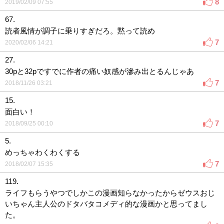
8
2019/02/09 07:55
67.
読者風情が調子に乗りすぎだろ。黙って読め
7
2020/02/06 14:21
27.
30pと32pですでに作者の痛い奴感が滲み出とるんじゃあ
7
2018/11/26 03:21
15.
面白い！
7
2018/09/25 00:10
5.
めっちゃわくわくする
7
2018/02/07 15:35
119.
ライフもらうやつでしかこの漫画知らなかったからゼウスおじ
いちゃん主人公のドタバタコメディ的な漫画かと思ってまし
た。