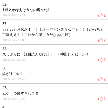
62.
†厨２が考えそうな内容やね†
2
2020/01/04 11:27
57.
ぉぉぉぉおおお！！！！オーディン居るんだァ！！！めっちゃ
可愛ええ！！これから楽しみだなぁ(o´艸`)
2
2019/10/27 14:00
52.
久しぶりに一話目読んだけど・・・神回じゃねーか！
2
2019/09/29 09:31
50.
絵がすごい‼︎
2
2019/09/26 21:44
47.
ムケトつ良すぎわロタ
2
2019/08/08 12:28
45.