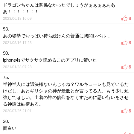
ドラゴンちゃんは関係なかったでしょうがぁぁぁぁああ
あ！！！！！！！
8
2023/06/18 16:09
93.
あの姿勢でおっぱい持ち続けんの普通に拷問レベル…
8
2021/05/16 17:23
90.
iphone4sでサクサク読めるこのアプリに驚いた
8
2021/01/28 07:28
75.
半神半人には議決権ないんじゃね？ワルキューレも見ているだ
けだし。あとギリシャの神が最低とか言ってる人、もう少し勉
強してほしい。土着の神の信仰をなくすために悪い行いをさせ
る神話は結構ある。
8
2020/07/26 21:01
30.
面白い