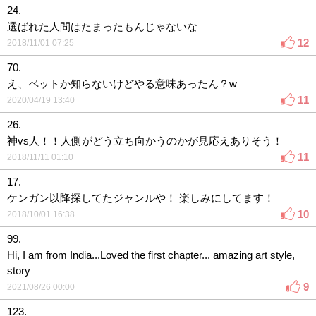
24.
選ばれた人間はたまったもんじゃないな
12
2018/11/01 07:25
70.
え、ペットか知らないけどやる意味あったん？w
11
2020/04/19 13:40
26.
神vs人！！人側がどう立ち向かうのかが見応えありそう！
11
2018/11/11 01:10
17.
ケンガン以降探してたジャンルや！ 楽しみにしてます！
10
2018/10/01 16:38
99.
Hi, I am from India...Loved the first chapter... amazing art style,
story
9
2021/08/26 00:00
123.