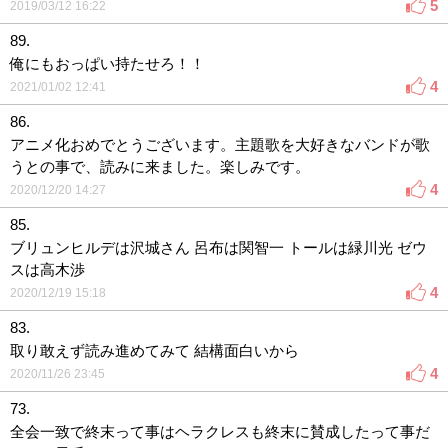
5
2019/03/12 16:22
89.
俺にもおっぱい持たせろ！！
4
2021/01/02 12:41
86.
アニメ化おめでとうございます。主題歌を大好きなバンドが歌
うとの事で、読みに来ました。楽しみです。
4
2020/12/20 14:27
85.
ブリュンヒルデは沢城さん 呂布は関智一 トールは緑川光 ゼウ
スは高木渉
4
2020/12/19 15:18
83.
取り敢えず読み進めてみて 結構面白いから
4
2020/11/26 23:45
73.
全会一致で終末って事はヘラクレスも終末に賛成したって事だ