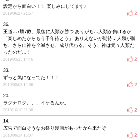
設定から面白い！！ 楽しみにしてます♪
2
2019/06/27 21:57
36.
王道…7勝7敗、最後に人類が勝つ ありがち…人類が負けるが
「楽しめたからもう千年待とう」 ありえないが期待…人類が勝
ち、さらに神を全滅させ、成り代わる。そう、神は元々人類だ
ったのだ…！
2
2019/03/25 14:46
33.
ずっと気になってた！！！
2
2019/03/03 14:06
20.
ラグナログ、、、イケるんか。
2
2018/10/10 21:38
14.
広告で面白そうなお祭り漫画があったから来たぞ
2
2018/09/24 15:37