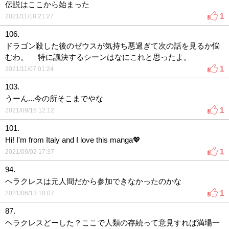
伝説はここから始まった
1
2021/11/18 21:27
106.
ドラゴン殺した後のゼウスが気持ち悪過ぎて次の話を見るか悩
むわ。 特に議決するシーンはなにこれと思ったよ。
1
2021/11/07 01:24
103.
うーん...今の所そこまでやな
1
2021/09/15 12:12
101.
Hi! I'm from Italy and I love this manga💖
1
2021/09/02 17:37
94.
ヘラクレスは元人間だから参加できなかったのかな
1
2021/06/13 10:07
87.
ヘラクレスどーした？ここで人類の存続って意見すれば満場一