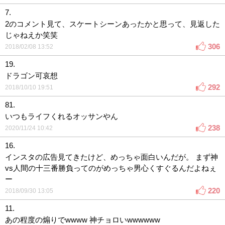
7.
2のコメント見て、スケートシーンあったかと思って、見返した
じゃねえか笑笑
306
2018/02/08 13:52
19.
ドラゴン可哀想
292
2018/10/10 19:51
81.
いつもライフくれるオッサンやん
238
2020/11/24 10:42
16.
インスタの広告見てきたけど、めっちゃ面白いんだが。 まず神
vs人間の十三番勝負ってのがめっちゃ男心くすぐるんだよねぇ
ー
220
2018/09/30 13:05
11.
あの程度の煽りでwwww 神チョロいwwwwww