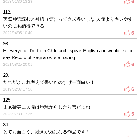
6
2023/01/30 13:28
112.
実際神話読むと神様（笑）ってクズ多いしな 人間よりキレやす
いのにも納得できる
6
2022/04/05 10:40
98.
Hi everyone, I’m from Chile and I speak English and would like to
say Record of Ragnarok is amazing
6
2021/08/25 20:01
29.
だれだよこれ考えて書いたのすげー面白い！
6
2019/02/07 17:56
125.
まぁ確実に人間は地球からしたら害だよね
5
2023/07/30 17:26
34.
とても面白く、続きが気になる作品です！