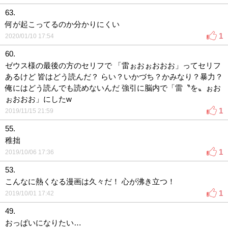
63.
何が起こってるのか分かりにくい
1
2020/01/10 17:54
60.
ゼウス様の最後の方のセリフで 「雷ぉおぉおおお」ってセリフ
あるけど 皆はどう読んだ？ らい？いかづち？かみなり？暴力？
俺にはどう読んでも読めないんだ 強引に脳内で「雷〝を〟ぉお
ぉおおお」にしたw
1
2019/11/15 21:59
55.
稚拙
1
2019/10/06 17:36
53.
こんなに熱くなる漫画は久々だ！ 心が沸き立つ！
1
2019/10/01 17:42
49.
おっぱいになりたい…