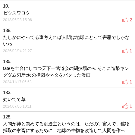
10.
ゼウスワロタ
2
2018/06/23 15:06
138.
たしかにやってる事考えれば人間は地球にとって害悪でしかな
いわ
1
2026/02/04 21:27
135.
fateを土台にしつつ天下一武道会の闘技場のみ そこに進撃キン
グダム刃牙etcの構図やネタをパクった漫画
1
2024/11/17 05:53
133.
効いてて草
1
2024/07/05 10:11
128.
人間が神と崇めてる創造主というのは、ただの宇宙人で、鉱物
採取の家畜にするために、地球の生物を改造して人間を作っ