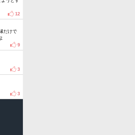
せようとす
12
縁だけで
よ
9
3
3