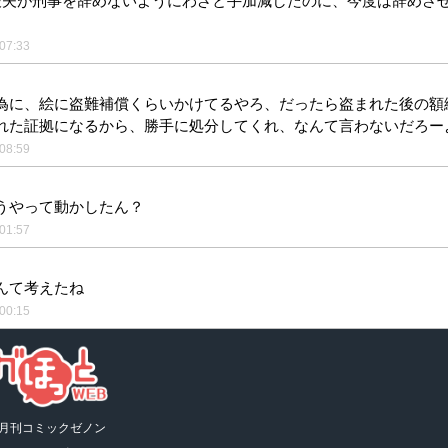
俊夫が刑事を辞めないようにわざと手加減したのに、今度は辞めさ
07:33
為に、絵に盗難補償くらいかけてるやろ、だったら盗まれた後の額
れた証拠になるから、勝手に処分してくれ、なんて言わないだろー
08:59
うやって動かしたん？
01:57
んて考えたね
00:15
月刊コミックゼノン