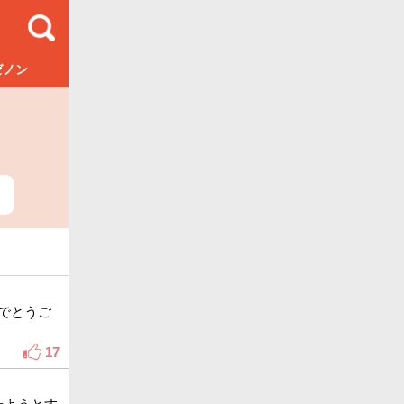
ゼノン
でとうご
17