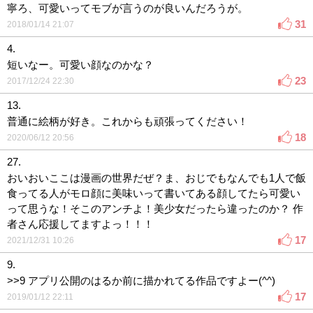
寧ろ、可愛いってモブが言うのが良いんだろうが。
31
2018/01/14 21:07
4.
短いなー。可愛い顔なのかな？
23
2017/12/24 22:30
13.
普通に絵柄が好き。これからも頑張ってください！
18
2020/06/12 20:56
27.
おいおいここは漫画の世界だぜ？ま、おじでもなんでも1人で飯
食ってる人がモロ顔に美味いって書いてある顔してたら可愛い
って思うな！そこのアンチよ！美少女だったら違ったのか？ 作
者さん応援してますよっ！！！
17
2021/12/31 10:26
9.
>>9 アプリ公開のはるか前に描かれてる作品ですよー(^^)
17
2019/01/12 22:11