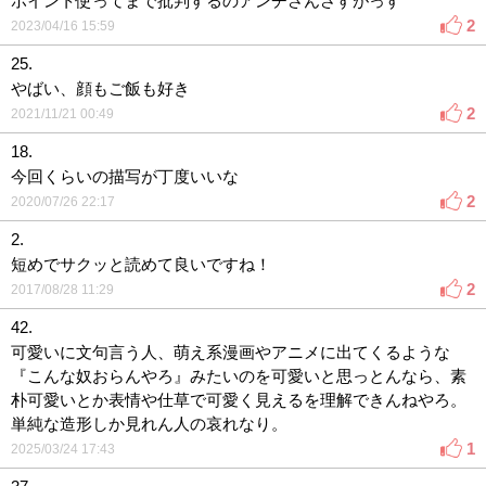
ポイント使ってまで批判するのアンチさんさすがっす
2
2023/04/16 15:59
25.
やばい、顔もご飯も好き
2
2021/11/21 00:49
18.
今回くらいの描写が丁度いいな
2
2020/07/26 22:17
2.
短めでサクッと読めて良いですね！
2
2017/08/28 11:29
42.
可愛いに文句言う人、萌え系漫画やアニメに出てくるような
『こんな奴おらんやろ』みたいのを可愛いと思っとんなら、素
朴可愛いとか表情や仕草で可愛く見えるを理解できんねやろ。
単純な造形しか見れん人の哀れなり。
1
2025/03/24 17:43