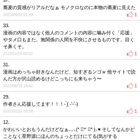
37.
蕎麦の質感がリアルだなぁ モノクロなのに本物の蕎麦に見えた
1
2023/09/02 01:49
33.
漫画の内容ではなく他人のコメントの内容に噛み付く「応援」
やタメ口もまた、無関係の人間を不快にさせるものです。目く
そ鼻くそ。
1
2022/11/16 00:02
31.
漫画はめっちゃ好きなんだけど、短すぎるンゴｗ 他サイトで読
んだ方が沢山読めるけどこっちにも来ちゃう〜
1
2022/08/18 18:42
29.
作者さん応援してます！！！- ̗̀( ˶'ᵕ'˶)
1
2022/01/21 05:00
12.
かわいいとおもうんだけどなぁ…⸜(* ॑꒳ ॑* )⸝♥ そしてなんかど
ことなく星野源にほんのちょっとだけにてる(気がする