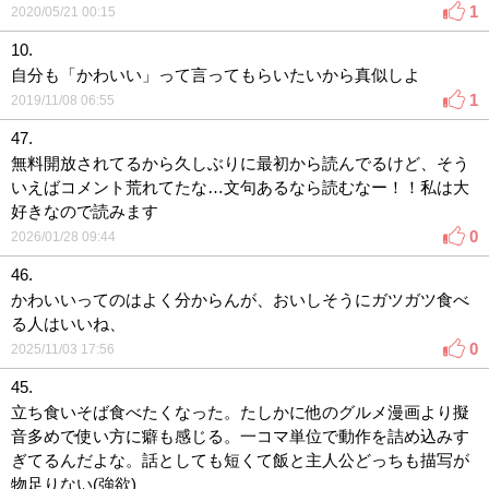
1
2020/05/21 00:15
10.
自分も「かわいい」って言ってもらいたいから真似しよ
1
2019/11/08 06:55
47.
無料開放されてるから久しぶりに最初から読んでるけど、そう
いえばコメント荒れてたな…文句あるなら読むなー！！私は大
好きなので読みます
0
2026/01/28 09:44
46.
かわいいってのはよく分からんが、おいしそうにガツガツ食べ
る人はいいね、
0
2025/11/03 17:56
45.
立ち食いそば食べたくなった。たしかに他のグルメ漫画より擬
音多めで使い方に癖も感じる。一コマ単位で動作を詰め込みす
ぎてるんだよな。話としても短くて飯と主人公どっちも描写が
物足りない(強欲)