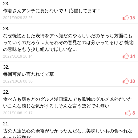
23.
作者さんアンチに負けないで！ 応援してます！
15
2021/09/29 23:26
28.
なぜ恍惚とした表情をアヘ顔だのやらしいだのそっち方面にも
っていくのだろう…人それぞの意見なのは分かってるけど 恍惚
の意味をもう少し組んでほしいな…
14
2022/01/19 16:14
32.
毎回可愛い言われてて草
10
2022/10/16 08:30
22.
食べ方も顔もどのグルメ漫画読んでも孤独のグルメ以外だいた
いこんな感じな気がするしそんな言うほどでも無い
8
2021/01/08 19:17
21.
古の人達は心の余裕がなかったんだな…美味しいもの食べれな
かった証拠だ…