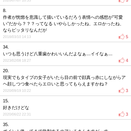
5
2020/07/07 10:55
8.
作者が恍惚を意識して描いているだろう表情への感想が"可愛
い"だから？？？ってなる いやらしかったね、エロかったね、
ならピッタリなんだが
5
2018/03/10 14:13
34.
いつも思うけど八重歯かわいいんだよなぁ…イイなぁ…
4
2023/02/08 18:27
20.
現実でもタイプの女子がいたら目の前で顔真っ赤にしながらア
ヘ顔しつつ食べたらエロいと思ってもらえますかね？
3
2020/09/19 10:22
15.
好きだけどな
3
2020/06/22 22:31
35.