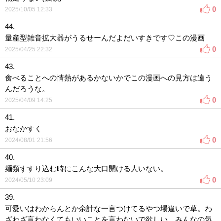
0
2025/10/05 12:33
44.
量産型雑音拡大器がうるせーんだよだいすきです♡この漫画
0
2025/04/25 22:32
43.
食べることへの情熱があるかないかでこの漫画への見方は違う
んだろうな。
0
2025/04/09 14:25
41.
おなかすく
0
2024/08/01 21:56
40.
麺類すすり込む時にこんな大口開ける人いない。
0
2024/05/10 23:09
39.
可愛いはわからんとか余計な一言つけてるやつ場違いで草。わ
ざわざ言わなくてもいいことを言わないで欲しい。みんなの気