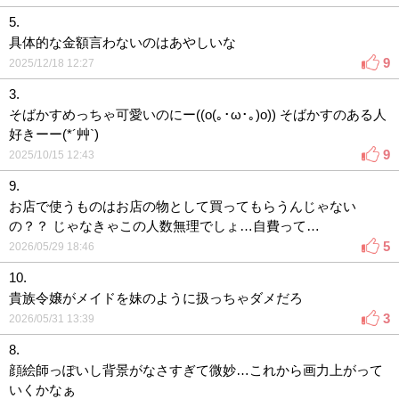
5.
具体的な金額言わないのはあやしいな
9
2025/12/18 12:27
3.
そばかすめっちゃ可愛いのにー((o(｡･ω･｡)o)) そばかすのある人
好きーー(*´艸`)
9
2025/10/15 12:43
9.
お店で使うものはお店の物として買ってもらうんじゃない
の？？ じゃなきゃこの人数無理でしょ…自費って…
5
2026/05/29 18:46
10.
貴族令嬢がメイドを妹のように扱っちゃダメだろ
3
2026/05/31 13:39
8.
顔絵師っぽいし背景がなさすぎて微妙…これから画力上がって
いくかなぁ