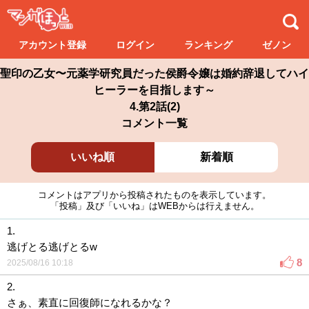
アカウント登録
ログイン
ランキング
ゼノン
聖印の乙女〜元薬学研究員だった侯爵令嬢は婚約辞退してハイ
ヒーラーを目指します～
4.第2話(2)
コメント一覧
いいね順
新着順
コメントはアプリから投稿されたものを表示しています。
「投稿」及び「いいね」はWEBからは行えません。
1.
逃げとる逃げとるw
8
2025/08/16 10:18
2.
さぁ、素直に回復師になれるかな？