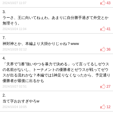
43
2024/10/27 11:07
3.
ラーさ、王に向いてねぇわ。あまりに自分勝手過ぎて外交とか
無理そう。
41
2024/10/24 11:04
7.
神対神とか、本編より大掛かりじゃね？www
36
2024/10/28 02:12
4.
「天界で"1番"強いやつを暴力で決める」って言ってるしゼウス
の名前がないし、トーナメントの優勝者とゼウスが戦ってゼウ
スが出る流れかな？本編では1神足りなくなったから、予定通り
優勝者が最後に出るかも
27
2024/10/27 02:51
2.
当て字おおすぎやろw
12
2024/10/24 10:05