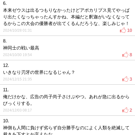
6.
本来ゼウスは出るつもりなかったけどアポカリプス見てやっぱ
り出たくなっちゃったんすかね、本編だと釈迦がいなくなって
るからこの大会の優勝者が出てくるんだろうな、楽しみじゃ！
10
2024/10/28 01:31
8.
神同士の戦い最高
8
2024/10/30 19:54
12.
いきなり刃牙の世界になるじゃん？
3
2024/12/15 21:35
11.
俺だけかな、広告の尚子尚子さけぶやつ。あれが急に出るから
びっくりする。
2
2024/12/03 08:17
10.
神側も人間に負けず劣らず自分勝手なのによく人類を絶滅して
裁きを下すとか言えたな