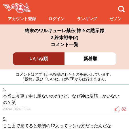
アカウント登録
ログイン
ランキング
ゼノン
終末のワルキューレ禁伝 神々の黙示録
2.終末戦争(2)
コメント一覧
いいね順
新着順
コメントはアプリから投稿されたものを表示しています。
「投稿」及び「いいね」はWEBからは行えません。
1.
本当に今更で申し訳ないのだけど、なぜ神は脳筋しかいない
の？笑
82
2024/10/24 09:24
5.
ここまで見てると最初の12人ってマシな方だったんだな