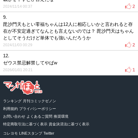
2
2024/11/14 00:37
9.
毘沙門天もとい零福ちゃんは12人に相応しいかと言われると存
在が不安定過ぎてなんとも言えないのでは？ 毘沙門天はちゃん
としてそうだけど単体でも強いんだろうか
2
2024/11/03 00:29
12.
ゼウス禁忌解禁してやばw
1
2026/01/01 20:21
ランキング
月刊コミックゼノン
利用規約
プライバシーポリシー
お問い合わせ
よくあるご質問
推奨環境
特定商取引法に基づく表示
資金決済法に基づく表示
コレヨモ
LINEスタンプ
Twitter