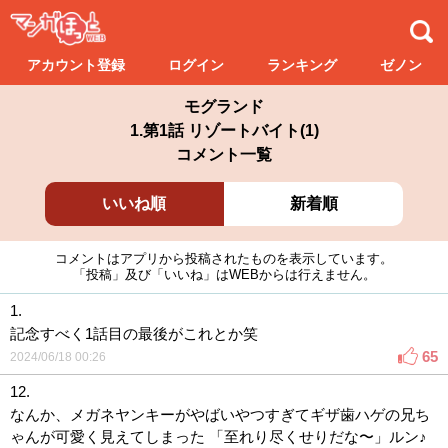
アカウント登録
ログイン
ランキング
ゼノン
モグランド
1.第1話 リゾートバイト(1)
コメント一覧
いいね順
新着順
コメントはアプリから投稿されたものを表示しています。
「投稿」及び「いいね」はWEBからは行えません。
1.
記念すべく1話目の最後がこれとか笑
65
2024/06/18 00:26
12.
なんか、メガネヤンキーがやばいやつすぎてギザ歯ハゲの兄ち
ゃんが可愛く見えてしまった 「至れり尽くせりだな〜」ルン♪