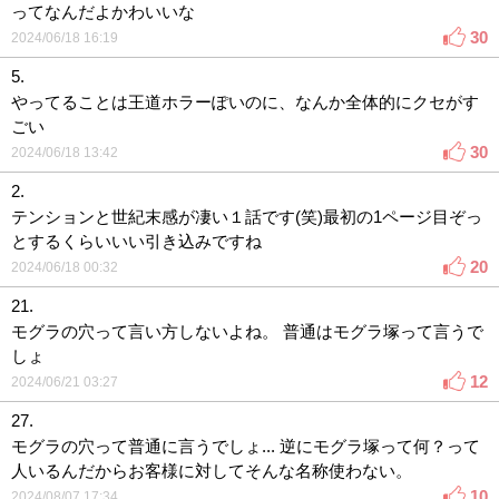
ってなんだよかわいいな
30
2024/06/18 16:19
5.
やってることは王道ホラーぽいのに、なんか全体的にクセがす
ごい
30
2024/06/18 13:42
2.
テンションと世紀末感が凄い１話です(笑)最初の1ページ目ぞっ
とするくらいいい引き込みですね
20
2024/06/18 00:32
21.
モグラの穴って言い方しないよね。 普通はモグラ塚って言うで
しょ
12
2024/06/21 03:27
27.
モグラの穴って普通に言うでしょ... 逆にモグラ塚って何？って
人いるんだからお客様に対してそんな名称使わない。
10
2024/08/07 17:34