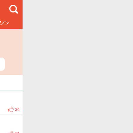
ゼノン
24