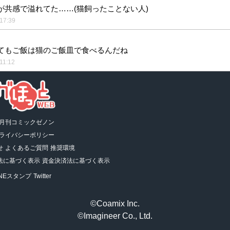
が共感で溢れてた……(猫飼ったことない人)
17:39
てもご飯は猫のご飯皿で食べるんだね
11:12
月刊コミックゼノン
ライバシーポリシー
せ
よくあるご質問
推奨環境
法に基づく表示
資金決済法に基づく表示
INEスタンプ
Twitter
©Coamix Inc.
©Imagineer Co., Ltd.