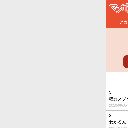
アカ
5.
猫顔ノソ
2019/08/05 
2.
わかるん