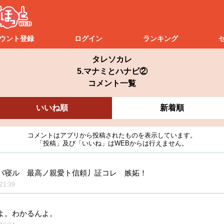
ウント登録
ログイン
ランキング
タレソカレ
5.マナミとハナビ②
コメント一覧
いいね順
新着順
コメントはアプリから投稿されたものを表示しています。
「投稿」及び「いいね」はWEBからは行えません。
バ寝ル 最高ノ親愛ト信頼丿証コレ 嫉妬！
21:39
よ。わかるんよ。