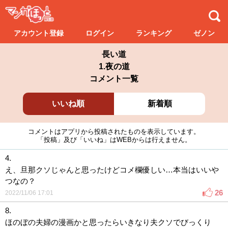
アカウント登録
ログイン
ランキング
ゼノン
長い道
1.夜の道
コメント一覧
いいね順
新着順
コメントはアプリから投稿されたものを表示しています。
「投稿」及び「いいね」はWEBからは行えません。
4.
え、旦那クソじゃんと思ったけどコメ欄優しい…本当はいいや
つなの？
26
2022/11/06 17:01
8.
ほのぼの夫婦の漫画かと思ったらいきなり夫クソでびっくり