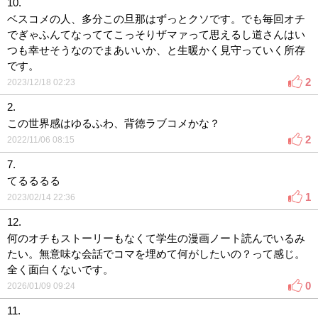
10.
ベスコメの人、多分この旦那はずっとクソです。でも毎回オチ
でぎゃふんてなっててこっそりザマァって思えるし道さんはい
つも幸せそうなのでまあいいか、と生暖かく見守っていく所存
です。
2
2023/12/18 02:23
2.
この世界感はゆるふわ、背徳ラブコメかな？
2
2022/11/06 08:15
7.
てるるるる
1
2023/02/14 22:36
12.
何のオチもストーリーもなくて学生の漫画ノート読んでいるみ
たい。無意味な会話でコマを埋めて何がしたいの？って感じ。
全く面白くないです。
0
2026/01/09 09:24
11.