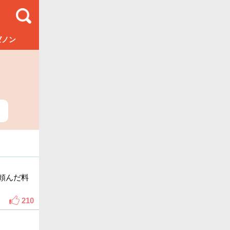
ゼノン
頼んだ料
210