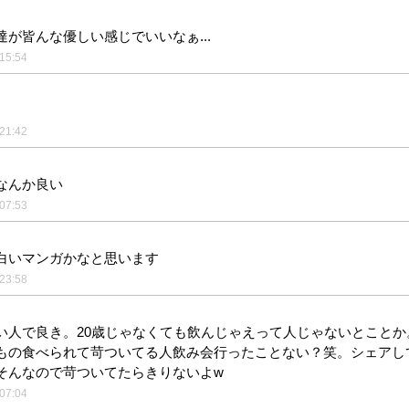
達が皆んな優しい感じでいいなぁ...
15:54
。
21:42
なんか良い
07:53
白いマンガかなと思います
23:58
い人で良き。20歳じゃなくても飲んじゃえって人じゃないとことか
もの食べられて苛ついてる人飲み会行ったことない？笑。シェアし
そんなので苛ついてたらきりないよw
07:04