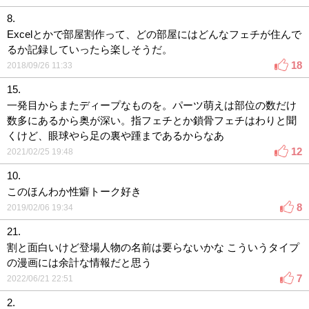
8.
Excelとかで部屋割作って、どの部屋にはどんなフェチが住んで
るか記録していったら楽しそうだ。
18
2018/09/26 11:33
15.
一発目からまたディープなものを。パーツ萌えは部位の数だけ
数多にあるから奥が深い。指フェチとか鎖骨フェチはわりと聞
くけど、眼球やら足の裏や踵まであるからなあ
12
2021/02/25 19:48
10.
このほんわか性癖トーク好き
8
2019/02/06 19:34
21.
割と面白いけど登場人物の名前は要らないかな こういうタイプ
の漫画には余計な情報だと思う
7
2022/06/21 22:51
2.