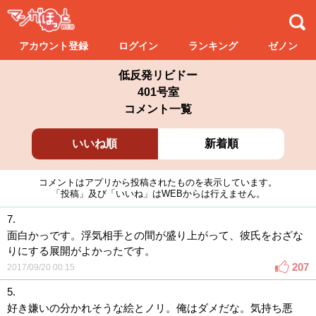
アカウント登録
ログイン
ランキング
ゼノン
低反発リビドー
401号室
コメント一覧
いいね順
新着順
コメントはアプリから投稿されたものを表示しています。
「投稿」及び「いいね」はWEBからは行えません。
7.
面白かっです。浮気相手との間が盛り上がって、彼氏をおざな
りにする展開がよかったです。
207
2017/09/20 00:15
5.
好き嫌いの分かれそうな絵とノリ。俺はダメだな。気持ち悪